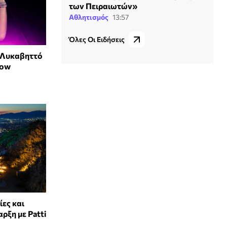
των Πειραιωτών»
Αθλητισμός
13:57
Όλες Οι Ειδήσεις
ν Λυκαβηττό
how
ες και
ρξη με Patti