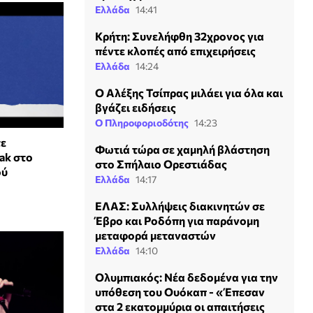
Ελλάδα
14:41
Κρήτη: Συνελήφθη 32χρονος για
πέντε κλοπές από επιχειρήσεις
Ελλάδα
14:24
Ο Αλέξης Τσίπρας μιλάει για όλα και
βγάζει ειδήσεις
Ο Πληροφοριοδότης
14:23
τε
Φωτιά τώρα σε χαμηλή βλάστηση
aak στο
στο Σπήλαιο Ορεστιάδας
ού
Ελλάδα
14:17
ΕΛΑΣ: Συλλήψεις διακινητών σε
Έβρο και Ροδόπη για παράνομη
μεταφορά μεταναστών
Ελλάδα
14:10
Ολυμπιακός: Νέα δεδομένα για την
υπόθεση του Ουόκαπ - «Έπεσαν
στα 2 εκατομμύρια οι απαιτήσεις