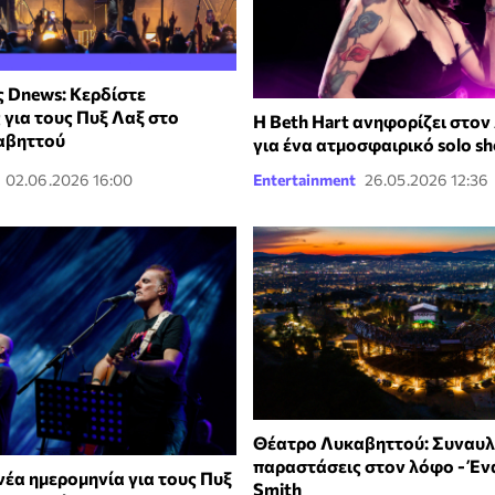
 Dnews: Κερδίστε
 για τους Πυξ Λαξ στο
Η Beth Hart ανηφορίζει στο
αβηττού
για ένα ατμοσφαιρικό solo s
02.06.2026 16:00
Entertainment
26.05.2026 12:36
Θέατρο Λυκαβηττού: Συναυλί
παραστάσεις στον λόφο - Ένα
 νέα ημερομηνία για τους Πυξ
Smith