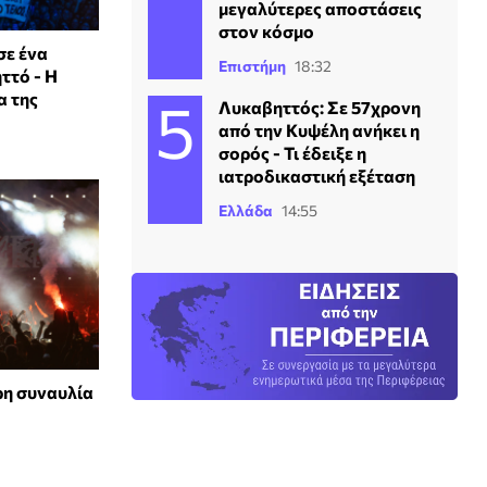
μεγαλύτερες αποστάσεις
στον κόσμο
σε ένα
Επιστήμη
18:32
ττό - H
α της
Λυκαβηττός: Σε 57χρονη
από την Κυψέλη ανήκει η
σορός - Τι έδειξε η
ιατροδικαστική εξέταση
Ελλάδα
14:55
ρη συναυλία