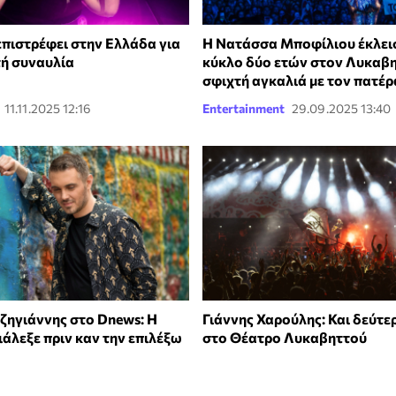
επιστρέφει στην Ελλάδα για
Η Νατάσσα Μποφίλιου έκλει
τή συναυλία
κύκλο δύο ετών στον Λυκαβη
σφιχτή αγκαλιά με τον πατέρ
11.11.2025 12:16
Entertainment
29.09.2025 13:40
ζηγιάννης στο Dnews: H
Γιάννης Χαρούλης: Και δεύτε
ιάλεξε πριν καν την επιλέξω
στο Θέατρο Λυκαβηττού