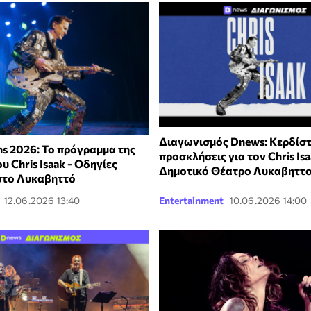
Διαγωνισμός Dnews: Κερδίσ
ns 2026: Το πρόγραμμα της
προσκλήσεις για τον Chris Is
υ Chris Isaak - Οδηγίες
Δημοτικό Θέατρο Λυκαβηττ
στο Λυκαβηττό
12.06.2026 13:40
Entertainment
10.06.2026 14:00