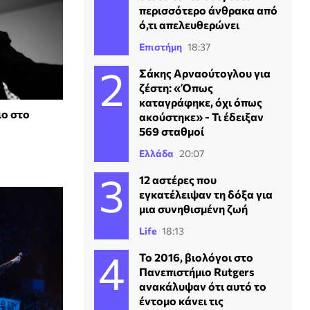
περισσότερο άνθρακα από
ό,τι απελευθερώνει
Επιστήμη
18:37
Σάκης Αρναούτογλου για
ζέστη: «Όπως
καταγράφηκε, όχι όπως
ιο στο
ακούστηκε» - Τι έδειξαν
569 σταθμοί
Ελλάδα
20:07
12 αστέρες που
εγκατέλειψαν τη δόξα για
μια συνηθισμένη ζωή
Life
18:13
Το 2016, βιολόγοι στο
Πανεπιστήμιο Rutgers
ανακάλυψαν ότι αυτό το
έντομο κάνει τις