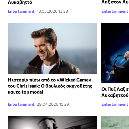
Λαξ στον Λ
Λυκαβηττό
Entertainment
13.05.2026 13:23
Entertainment
Η ιστορία πίσω από το «Wicked Game»
του Chris Isaak: Ο θρυλικός σκηνοθέτης
Οι Πυξ Λαξ 
και το top model
Λυκαβηττού
Entertainment
29.04.2026 15:29
Entertainment