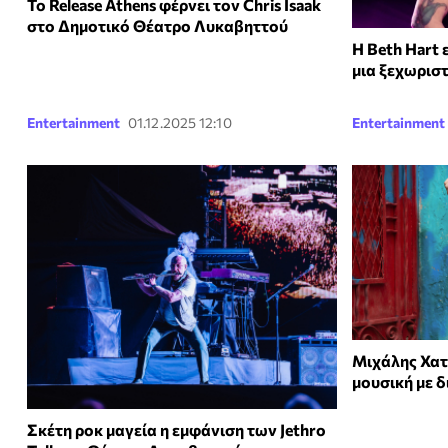
To Release Athens φέρνει τον Chris Isaak
στο Δημοτικό Θέατρο Λυκαβηττού
Η Beth Hart 
μια ξεχωρισ
Entertainment
01.12.2025 12:10
Entertainment
Μιχάλης Χατ
μουσική με δ
Σκέτη ροκ μαγεία η εμφάνιση των Jethro