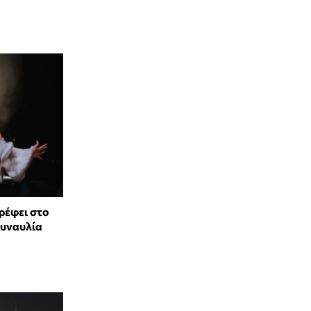
ρέφει στο
συναυλία