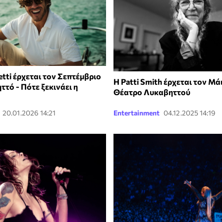
etti έρχεται τον Σεπτέμβριο
Η Patti Smith έρχεται τον Μά
τό - Πότε ξεκινάει η
Θέατρο Λυκαβηττού
20.01.2026 14:21
Entertainment
04.12.2025 14:19