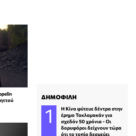
pelin
ΔΗΜΟΦΙΛΗ
βηττού
Η Κίνα φύτευε δέντρα στην
έρημο Τακλαμακάν για
σχεδόν 50 χρόνια - Οι
δορυφόροι δείχνουν τώρα
ότι το τοπίο δεσμεύει