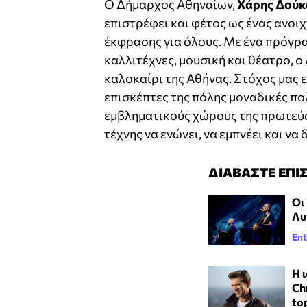
Ο Δήμαρχος Αθηναίων,
Χάρης Δούκ
επιστρέφει και φέτος ως ένας ανοι
έκφρασης για όλους. Με ένα πρόγρα
καλλιτέχνες, μουσική και θέατρο, ο
καλοκαίρι της Αθήνας. Στόχος μας 
επισκέπτες της πόλης μοναδικές πολ
εμβληματικούς χώρους της πρωτεύο
τέχνης να ενώνει, να εμπνέει και να 
ΔΙΑΒΑΣΤΕ ΕΠΙ
Οι
Λυ
Ent
Η 
Ch
to