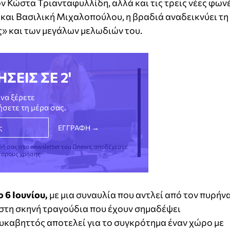
ν Κώστα Τριανταφυλλίδη, αλλά και τις τρεις νέες φων
και Βασιλική Μιχαλοπούλου, η βραδιά αναδεικνύει τη
» και των μεγάλων μελωδιών του.
ΗΣΕΙΣ ΣΕ 2'
να ξέρετε
νήσετε τη μέρα σας.
φή σας στο newsletter του Dnews, αποδέχεστε
ς όρους χρήσης
 6 Ιουνίου,
με μια συναυλία που αντλεί από τον πυρήν
 στη σκηνή τραγούδια που έχουν σημαδέψει
υκαβηττός αποτελεί για το συγκρότημα έναν χώρο με