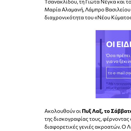
Τσανακλίδου, τη Γιώτα Νέγκα και το
Μαρία Αλαμανή, Λάμπρο Βασιλείου 
διαχρονικότητα του «Νέου Κύματος
ΟΙ ΕΙΔ
Όσα πρέπει 
για να ξεκι
* Με την εγγρα
τους σχετικού
Ακολουθούν οι
Πυξ Λαξ, το Σάββατο
της δισκογραφίας τους, φέρνοντας
διαφορετικές γενιές ακροατών. Ο Λ