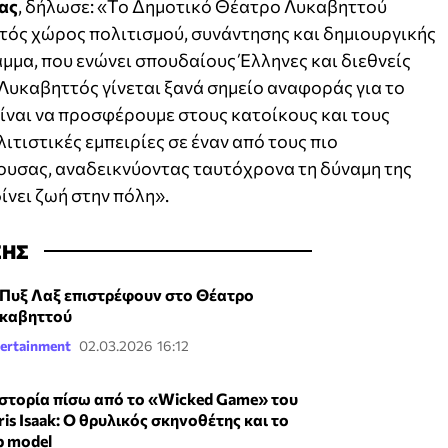
ας
, δήλωσε: «Το Δημοτικό Θέατρο Λυκαβηττού
χτός χώρος πολιτισμού, συνάντησης και δημιουργικής
μμα, που ενώνει σπουδαίους Έλληνες και διεθνείς
 Λυκαβηττός γίνεται ξανά σημείο αναφοράς για το
είναι να προσφέρουμε στους κατοίκους και τους
ιτιστικές εμπειρίες σε έναν από τους πιο
υσας, αναδεικνύοντας ταυτόχρονα τη δύναμη της
δίνει ζωή στην πόλη».
ΣΗΣ
 Πυξ Λαξ επιστρέφουν στο Θέατρο
καβηττού
ertainment
02.03.2026 16:12
ιστορία πίσω από το «Wicked Game» του
ris Isaak: Ο θρυλικός σκηνοθέτης και το
p model