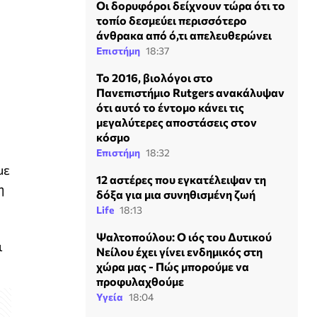
Οι δορυφόροι δείχνουν τώρα ότι το
τοπίο δεσμεύει περισσότερο
άνθρακα από ό,τι απελευθερώνει
Επιστήμη
18:37
Το 2016, βιολόγοι στο
Πανεπιστήμιο Rutgers ανακάλυψαν
ότι αυτό το έντομο κάνει τις
μεγαλύτερες αποστάσεις στον
κόσμο
Επιστήμη
18:32
με
12 αστέρες που εγκατέλειψαν τη
η
δόξα για μια συνηθισμένη ζωή
Life
18:13
Ψαλτοπούλου: Ο ιός του Δυτικού
ι
Νείλου έχει γίνει ενδημικός στη
χώρα μας - Πώς μπορούμε να
προφυλαχθούμε
Υγεία
18:04