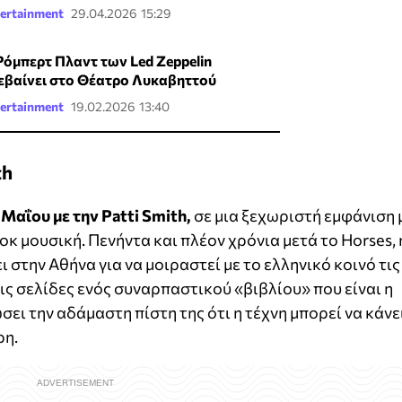
ertainment
29.04.2026 15:29
Ρόμπερτ Πλαντ των Led Zeppelin
εβαίνει στο Θέατρο Λυκαβηττού
ertainment
19.02.2026 13:40
th
Μαΐου με την Patti Smith,
σε μια ξεχωριστή εμφάνιση 
κ μουσική. Πενήντα και πλέον χρόνια μετά το Horses, 
 στην Αθήνα για να μοιραστεί με το ελληνικό κοινό τις
τις σελίδες ενός συναρπαστικού «βιβλίου» που είναι η
σει την αδάμαστη πίστη της ότι η τέχνη μπορεί να κάνε
ρη.