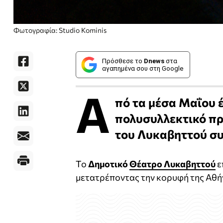
Φωτογραφία: Studio Kominis
Πρόσθεσε το
Dnews
στα
αγαπημένα σου στη Google
Α
πό τα μέσα Μαΐου έ
πολυσυλλεκτικό π
του Λυκαβηττού συ
Το
Δημοτικό
Θέατρο Λυκαβηττού
ε
μετατρέποντας την κορυφή της Αθή