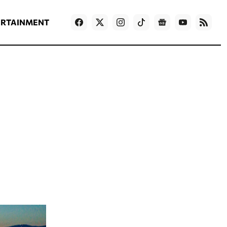
ΡΟΗ ΕΙΔΗΣΕΩΝ
T
NEWS IN ENGLISH
Games
ERTAINMENT