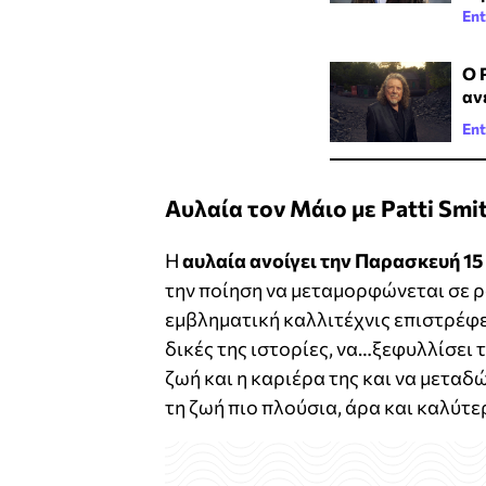
Ent
Ο 
αν
Ent
Αυλαία τον Μάιο με Patti Smi
Η
αυλαία ανοίγει την Παρασκευή 15 
την ποίηση να μεταμορφώνεται σε ρο
εμβληματική καλλιτέχνις επιστρέφει
δικές της ιστορίες, να…ξεφυλλίσει 
ζωή και η καριέρα της και να μεταδώ
τη ζωή πιο πλούσια, άρα και καλύτε