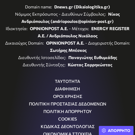
Domain name:
Dnews.gr (Dikaiologitika.gr)
Νόμιμος Εκπρόσωπος - Διευθύνων Σύμβουλος:
Νίκος
Ανδριόπουλος (andriopoulos@opinion-post.gr)
Ιδιοκτησία:
OPINIONPOST A.E.
- Μέτοχοι:
ENERGY REGISTER
Α.Ε. / Ανδριόπουλος Νικόλαος
Δικαιούχος Domain:
OPINIONPOST A.E.
- Διαχειριστής Domain:
Σωτήρης Μπέσκος
Διευθυντής Ιστοσελίδας:
Παναγιώτης Ευθυμιάδης
Διευθυντής Σύνταξης:
Κώστας Σαρρηκώστας
ΤΑΥΤΟΤΗΤΑ
ΔΙΑΦΗΜΙΣΗ
ΟΡΟΙ ΧΡΗΣΗΣ
ΠΟΛΙΤΙΚΗ ΠΡΟΣΤΑΣΙΑΣ ΔΕΔΟΜΕΝΩΝ
ΠΟΛΙΤΙΚΗ ΑΠΟΡΡΗΤΟΥ
COOKIES
ΚΩΔΙΚΑΣ ΔΕΟΝΤΟΛΟΓΙΑΣ
ΑΠΟΡΡΗΤΟ
ΟΙΚΟΝΟΜΙΚΑ ΣΤΟΙΧΕΙΑ