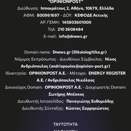
"OPINIONPOST"
Διεύθυνση:
Ιπποκράτους 2, Αθήνα, 10679, Ελλάδα
ΑΦΜ:
800961697
- ΔΟΥ:
ΚΕΦΟΔΕ Αττικής
ΑΡ. ΓΕΜΗ:
145803601000
Τηλ:
210 3608484
E-mail:
info@dnews.gr
Domain name:
Dnews.gr (Dikaiologitika.gr)
Νόμιμος Εκπρόσωπος - Διευθύνων Σύμβουλος:
Νίκος
Ανδριόπουλος (andriopoulos@opinion-post.gr)
Ιδιοκτησία:
OPINIONPOST A.E.
- Μέτοχοι:
ENERGY REGISTER
Α.Ε. / Ανδριόπουλος Νικόλαος
Δικαιούχος Domain:
OPINIONPOST A.E.
- Διαχειριστής Domain:
Σωτήρης Μπέσκος
Διευθυντής Ιστοσελίδας:
Παναγιώτης Ευθυμιάδης
Διευθυντής Σύνταξης:
Κώστας Σαρρηκώστας
ΤΑΥΤΟΤΗΤΑ