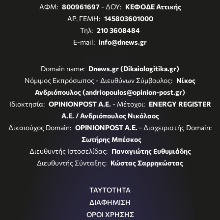
ΑΦΜ:
800961697
- ΔΟΥ:
ΚΕΦΟΔΕ Αττικής
ΑΡ. ΓΕΜΗ:
145803601000
Τηλ:
210 3608484
E-mail:
info@dnews.gr
Domain name:
Dnews.gr (Dikaiologitika.gr)
Νόμιμος Εκπρόσωπος - Διευθύνων Σύμβουλος:
Νίκος
Ανδριόπουλος (andriopoulos@opinion-post.gr)
Ιδιοκτησία:
OPINIONPOST A.E.
- Μέτοχοι:
ENERGY REGISTER
Α.Ε. / Ανδριόπουλος Νικόλαος
Δικαιούχος Domain:
OPINIONPOST A.E.
- Διαχειριστής Domain:
Σωτήρης Μπέσκος
Διευθυντής Ιστοσελίδας:
Παναγιώτης Ευθυμιάδης
Διευθυντής Σύνταξης:
Κώστας Σαρρηκώστας
ΤΑΥΤΟΤΗΤΑ
ΔΙΑΦΗΜΙΣΗ
ΟΡΟΙ ΧΡΗΣΗΣ