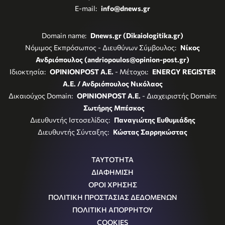
E-mail:
info@dnews.gr
Domain name:
Dnews.gr (Dikaiologitika.gr)
Νόμιμος Εκπρόσωπος - Διευθύνων Σύμβουλος:
Νίκος
Ανδριόπουλος (andriopoulos@opinion-post.gr)
Ιδιοκτησία:
OPINIONPOST A.E.
- Μέτοχοι:
ENERGY REGISTER
Α.Ε. / Ανδριόπουλος Νικόλαος
Δικαιούχος Domain:
OPINIONPOST A.E.
- Διαχειριστής Domain:
Σωτήρης Μπέσκος
Διευθυντής Ιστοσελίδας:
Παναγιώτης Ευθυμιάδης
Διευθυντής Σύνταξης:
Κώστας Σαρρηκώστας
ΤΑΥΤΟΤΗΤΑ
ΔΙΑΦΗΜΙΣΗ
ΟΡΟΙ ΧΡΗΣΗΣ
ΠΟΛΙΤΙΚΗ ΠΡΟΣΤΑΣΙΑΣ ΔΕΔΟΜΕΝΩΝ
ΠΟΛΙΤΙΚΗ ΑΠΟΡΡΗΤΟΥ
COOKIES