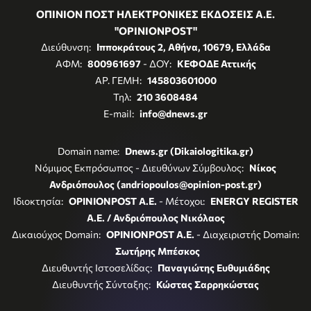
ΟΠΙΝΙΟΝ ΠΟΣΤ ΗΛΕΚΤΡΟΝΙΚΕΣ ΕΚΔΟΣΕΙΣ Α.Ε.
"OPINIONPOST"
Διεύθυνση:
Ιπποκράτους 2, Αθήνα, 10679, Ελλάδα
ΑΦΜ:
800961697
- ΔΟΥ:
ΚΕΦΟΔΕ Αττικής
ΑΡ. ΓΕΜΗ:
145803601000
Τηλ:
210 3608484
E-mail:
info@dnews.gr
Domain name:
Dnews.gr (Dikaiologitika.gr)
Νόμιμος Εκπρόσωπος - Διευθύνων Σύμβουλος:
Νίκος
Ανδριόπουλος (andriopoulos@opinion-post.gr)
Ιδιοκτησία:
OPINIONPOST A.E.
- Μέτοχοι:
ENERGY REGISTER
Α.Ε. / Ανδριόπουλος Νικόλαος
Δικαιούχος Domain:
OPINIONPOST A.E.
- Διαχειριστής Domain:
Σωτήρης Μπέσκος
Διευθυντής Ιστοσελίδας:
Παναγιώτης Ευθυμιάδης
Διευθυντής Σύνταξης:
Κώστας Σαρρηκώστας