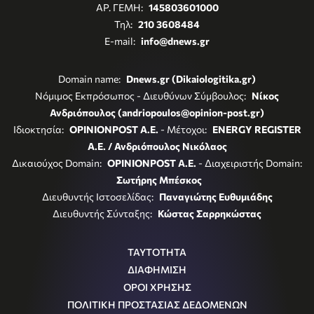
ΑΡ. ΓΕΜΗ:
145803601000
Τηλ:
210 3608484
E-mail:
info@dnews.gr
Domain name:
Dnews.gr (Dikaiologitika.gr)
Νόμιμος Εκπρόσωπος - Διευθύνων Σύμβουλος:
Νίκος
Ανδριόπουλος (andriopoulos@opinion-post.gr)
Ιδιοκτησία:
OPINIONPOST A.E.
- Μέτοχοι:
ENERGY REGISTER
Α.Ε. / Ανδριόπουλος Νικόλαος
Δικαιούχος Domain:
OPINIONPOST A.E.
- Διαχειριστής Domain:
Σωτήρης Μπέσκος
Διευθυντής Ιστοσελίδας:
Παναγιώτης Ευθυμιάδης
Διευθυντής Σύνταξης:
Κώστας Σαρρηκώστας
ΤΑΥΤΟΤΗΤΑ
ΔΙΑΦΗΜΙΣΗ
ΟΡΟΙ ΧΡΗΣΗΣ
ΠΟΛΙΤΙΚΗ ΠΡΟΣΤΑΣΙΑΣ ΔΕΔΟΜΕΝΩΝ