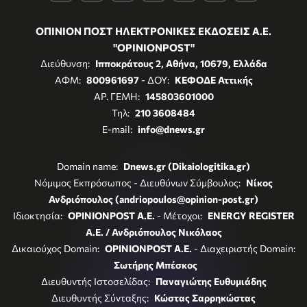
ΟΠΙΝΙΟΝ ΠΟΣΤ ΗΛΕΚΤΡΟΝΙΚΕΣ ΕΚΔΟΣΕΙΣ Α.Ε.
"OPINIONPOST"
Διεύθυνση:
Ιπποκράτους 2, Αθήνα, 10679, Ελλάδα
ΑΦΜ:
800961697
- ΔΟΥ:
ΚΕΦΟΔΕ Αττικής
ΑΡ. ΓΕΜΗ:
145803601000
Τηλ:
210 3608484
E-mail:
info@dnews.gr
Domain name:
Dnews.gr (Dikaiologitika.gr)
Νόμιμος Εκπρόσωπος - Διευθύνων Σύμβουλος:
Νίκος
Ανδριόπουλος (andriopoulos@opinion-post.gr)
Ιδιοκτησία:
OPINIONPOST A.E.
- Μέτοχοι:
ENERGY REGISTER
Α.Ε. / Ανδριόπουλος Νικόλαος
Δικαιούχος Domain:
OPINIONPOST A.E.
- Διαχειριστής Domain:
Σωτήρης Μπέσκος
Διευθυντής Ιστοσελίδας:
Παναγιώτης Ευθυμιάδης
Διευθυντής Σύνταξης:
Κώστας Σαρρηκώστας