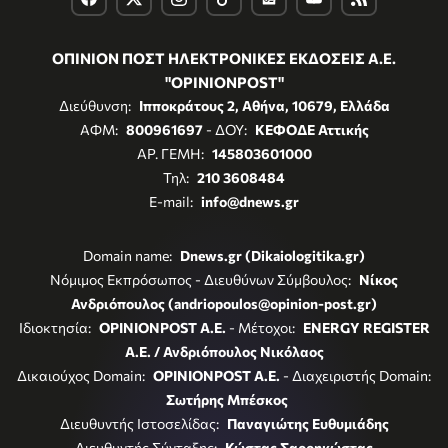
ΟΠΙΝΙΟΝ ΠΟΣΤ ΗΛΕΚΤΡΟΝΙΚΕΣ ΕΚΔΟΣΕΙΣ Α.Ε.
"OPINIONPOST"
Διεύθυνση:
Ιπποκράτους 2, Αθήνα, 10679, Ελλάδα
ΑΦΜ:
800961697
- ΔΟΥ:
ΚΕΦΟΔΕ Αττικής
ΑΡ. ΓΕΜΗ:
145803601000
Τηλ:
210 3608484
E-mail:
info@dnews.gr
Domain name:
Dnews.gr (Dikaiologitika.gr)
Νόμιμος Εκπρόσωπος - Διευθύνων Σύμβουλος:
Νίκος
Ανδριόπουλος (andriopoulos@opinion-post.gr)
Ιδιοκτησία:
OPINIONPOST A.E.
- Μέτοχοι:
ENERGY REGISTER
Α.Ε. / Ανδριόπουλος Νικόλαος
Δικαιούχος Domain:
OPINIONPOST A.E.
- Διαχειριστής Domain:
Σωτήρης Μπέσκος
Διευθυντής Ιστοσελίδας:
Παναγιώτης Ευθυμιάδης
Διευθυντής Σύνταξης:
Κώστας Σαρρηκώστας