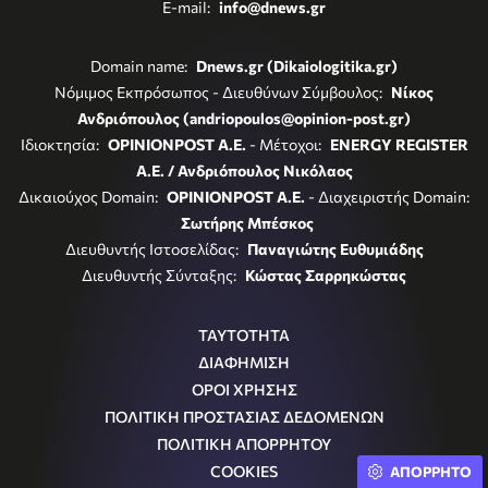
E-mail:
info@dnews.gr
Domain name:
Dnews.gr (Dikaiologitika.gr)
Νόμιμος Εκπρόσωπος - Διευθύνων Σύμβουλος:
Νίκος
Ανδριόπουλος (andriopoulos@opinion-post.gr)
Ιδιοκτησία:
OPINIONPOST A.E.
- Μέτοχοι:
ENERGY REGISTER
Α.Ε. / Ανδριόπουλος Νικόλαος
Δικαιούχος Domain:
OPINIONPOST A.E.
- Διαχειριστής Domain:
Σωτήρης Μπέσκος
Διευθυντής Ιστοσελίδας:
Παναγιώτης Ευθυμιάδης
Διευθυντής Σύνταξης:
Κώστας Σαρρηκώστας
ΤΑΥΤΟΤΗΤΑ
ΔΙΑΦΗΜΙΣΗ
ΟΡΟΙ ΧΡΗΣΗΣ
ΠΟΛΙΤΙΚΗ ΠΡΟΣΤΑΣΙΑΣ ΔΕΔΟΜΕΝΩΝ
ΠΟΛΙΤΙΚΗ ΑΠΟΡΡΗΤΟΥ
COOKIES
ΑΠΟΡΡΗΤΟ