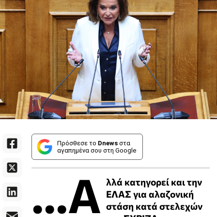
Πρόσθεσε το
Dnews
στα
αγαπημένα σου στη Google
...Α
λλά κατηγορεί και την
ΕΛΑΣ για αλαζονική
στάση κατά στελεχών