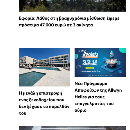
Εφορία: Λάθος στη βραχυχρόνια μίσθωση έφερε
πρόστιμα 47.600 ευρώ σε 3 ακίνητα
Νέο Πρόγραμμα
Αποφοίτων της Allwyn
Η μεγάλη επιστροφή
Hellas για τους
ενός ξενοδοχείου που
επαγγελματίες του
δεν ξέχασε το παρελθόν
αύριο
του