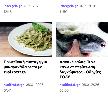
ienergeia.gr
07.31.2026 -
ienergeia.gr
07.31.2026 -
12:46
11:50
Πρωτεϊνική συνταγή για
Λαγοκέφαλος: Τι να
μακαρονάδα pesto με
κάνω σε περίπτωση
τυρί cottage
δαγκώματος - Οδηγίες
ΕΟΔΥ
healthstat.gr
08.01.2026 -
healthstat.gr
08.01.2026 -
01:41
02:00