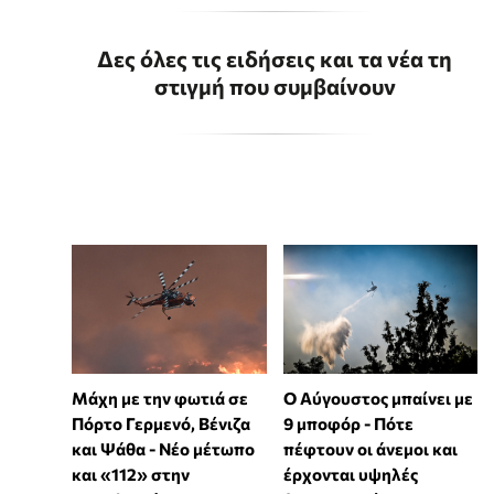
Δες όλες τις ειδήσεις και τα νέα τη
στιγμή που συμβαίνουν
Μάχη με την φωτιά σε
Ο Αύγουστος μπαίνει με
Πόρτο Γερμενό, Βένιζα
9 μποφόρ - Πότε
και Ψάθα - Νέο μέτωπο
πέφτουν οι άνεμοι και
και «112» στην
έρχονται υψηλές