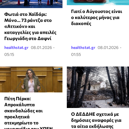
Γιατί ο Αύγουστος είναι
Φωτιά στο Χαϊδάρι:
ο καλύτερος μήνας για
Μόνο... 73 ράντζα στο
διακοπές
«Αττικόν» και
καταγγελίες για απειλές
Γεωργιάδη στο Δαφνί
healthstat.gr
08.01.2026 -
healthstat.gr
08.01.2026 -
05:15
01:55
Πέτη Πέρκα:
Απροκάλυπτα
σκανδαλώδες και
Ο ΔΕΔΔΗΕ σχετικά με
προκλητικά
δημόσιες αναφορές για
ατεκμηρίωτο το
τα αίτια εκδήλωσης
νομοσχέδιο του ΥΠΕΝ