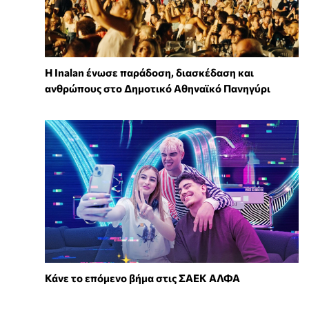
Η Inalan ένωσε παράδοση, διασκέδαση και
ανθρώπους στο Δημοτικό Αθηναϊκό Πανηγύρι
Κάνε το επόμενο βήμα στις ΣΑΕΚ ΑΛΦΑ