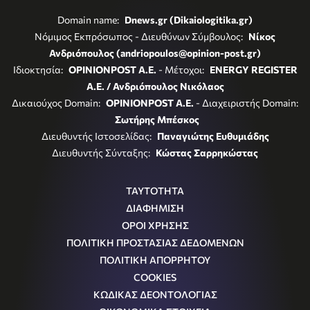
Domain name:
Dnews.gr (Dikaiologitika.gr)
Νόμιμος Εκπρόσωπος - Διευθύνων Σύμβουλος:
Νίκος
Ανδριόπουλος (andriopoulos@opinion-post.gr)
Ιδιοκτησία:
OPINIONPOST A.E.
- Μέτοχοι:
ENERGY REGISTER
Α.Ε. / Ανδριόπουλος Νικόλαος
Δικαιούχος Domain:
OPINIONPOST A.E.
- Διαχειριστής Domain:
Σωτήρης Μπέσκος
Διευθυντής Ιστοσελίδας:
Παναγιώτης Ευθυμιάδης
Διευθυντής Σύνταξης:
Κώστας Σαρρηκώστας
ΤΑΥΤΟΤΗΤΑ
ΔΙΑΦΗΜΙΣΗ
ΟΡΟΙ ΧΡΗΣΗΣ
ΠΟΛΙΤΙΚΗ ΠΡΟΣΤΑΣΙΑΣ ΔΕΔΟΜΕΝΩΝ
ΠΟΛΙΤΙΚΗ ΑΠΟΡΡΗΤΟΥ
COOKIES
ΚΩΔΙΚΑΣ ΔΕΟΝΤΟΛΟΓΙΑΣ