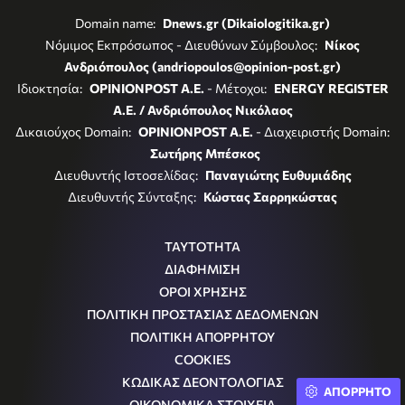
Domain name:
Dnews.gr (Dikaiologitika.gr)
Νόμιμος Εκπρόσωπος - Διευθύνων Σύμβουλος:
Νίκος
Ανδριόπουλος (andriopoulos@opinion-post.gr)
Ιδιοκτησία:
OPINIONPOST A.E.
- Μέτοχοι:
ENERGY REGISTER
Α.Ε. / Ανδριόπουλος Νικόλαος
Δικαιούχος Domain:
OPINIONPOST A.E.
- Διαχειριστής Domain:
Σωτήρης Μπέσκος
Διευθυντής Ιστοσελίδας:
Παναγιώτης Ευθυμιάδης
Διευθυντής Σύνταξης:
Κώστας Σαρρηκώστας
ΤΑΥΤΟΤΗΤΑ
ΔΙΑΦΗΜΙΣΗ
ΟΡΟΙ ΧΡΗΣΗΣ
ΠΟΛΙΤΙΚΗ ΠΡΟΣΤΑΣΙΑΣ ΔΕΔΟΜΕΝΩΝ
ΠΟΛΙΤΙΚΗ ΑΠΟΡΡΗΤΟΥ
COOKIES
ΚΩΔΙΚΑΣ ΔΕΟΝΤΟΛΟΓΙΑΣ
ΑΠΟΡΡΗΤΟ
ΟΙΚΟΝΟΜΙΚΑ ΣΤΟΙΧΕΙΑ