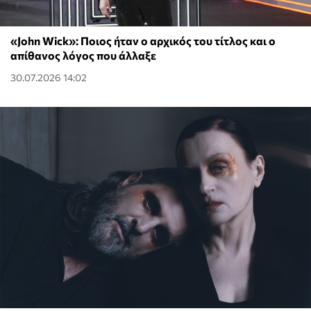
«John Wick»: Ποιος ήταν ο αρχικός του τίτλος και ο
απίθανος λόγος που άλλαξε
30.07.2026 14:02