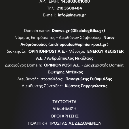
ΑΡ. ΓΕΜΗ:
145803601000
Τηλ:
210 3608484
E-mail:
info@dnews.gr
Domain name:
Dnews.gr (Dikaiologitika.gr)
Νόμιμος Εκπρόσωπος - Διευθύνων Σύμβουλος:
Νίκος
Ανδριόπουλος (andriopoulos@opinion-post.gr)
Ιδιοκτησία:
OPINIONPOST A.E.
- Μέτοχοι:
ENERGY REGISTER
Α.Ε. / Ανδριόπουλος Νικόλαος
Δικαιούχος Domain:
OPINIONPOST A.E.
- Διαχειριστής Domain:
Σωτήρης Μπέσκος
Διευθυντής Ιστοσελίδας:
Παναγιώτης Ευθυμιάδης
Διευθυντής Σύνταξης:
Κώστας Σαρρηκώστας
ΤΑΥΤΟΤΗΤΑ
ΔΙΑΦΗΜΙΣΗ
ΟΡΟΙ ΧΡΗΣΗΣ
ΠΟΛΙΤΙΚΗ ΠΡΟΣΤΑΣΙΑΣ ΔΕΔΟΜΕΝΩΝ