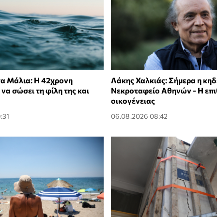
α Μάλια: Η 42χρονη
Λάκης Χαλκιάς: Σήμερα η κηδ
α σώσει τη φίλη της και
Νεκροταφείο Αθηνών - Η επι
οικογένειας
:31
06.08.2026 08:42