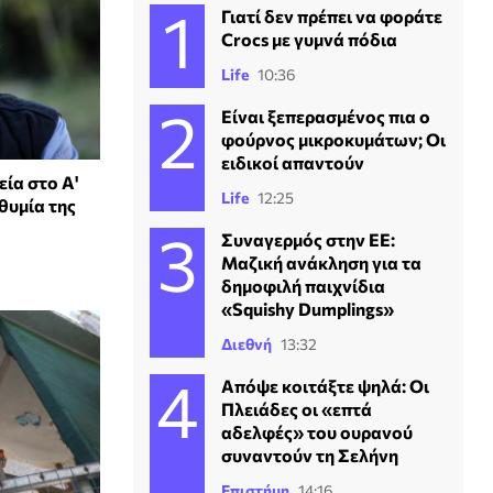
Γιατί δεν πρέπει να φοράτε
Crocs με γυμνά πόδια
Life
10:36
Είναι ξεπερασμένος πια ο
φούρνος μικροκυμάτων; Οι
ειδικοί απαντούν
εία στο Α'
Life
12:25
θυμία της
Συναγερμός στην ΕΕ:
Μαζική ανάκληση για τα
δημοφιλή παιχνίδια
«Squishy Dumplings»
Διεθνή
13:32
Απόψε κοιτάξτε ψηλά: Οι
Πλειάδες οι «επτά
αδελφές» του ουρανού
συναντούν τη Σελήνη
Επιστήμη
14:16