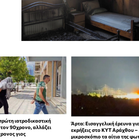
πρώτη ιατροδικαστική
Άρτα: Εισαγγελική έρευνα για
 τον 90χρονο, αλλάζει
εκρήξεις στο ΚΥΤ Αράχθου –
χρονος γιος
μικροσκόπιο τα αίτια της φω