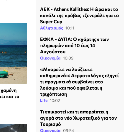
ΑΕΚ - Athens Kallithea: Η ώρα και το
κανάλι της πρόβας τζενεράλε για το
Super Cup
Αθλητισμός
10:11
ΕΦΚΑ - ΔΥΠΑ: Ο «χάρτης» των
πληρωμών από 10 έως 14
Αυγούστου
Οικονομία
10:09
«Μπορείτε να λούζεστε
καθημερινά»: Δερματολόγος εξηγεί
τι πραγματικά συμβαίνει στο
λούσιμο και πού οφείλεται η
 χαμένη
τριχόπτωση
ει και το
Life
10:02
Τι επικροτεί και τι απορρίπτει η
αγορά στο νέο Χωροταξικό για τον
Τουρισμό
Οικονομία
09:54