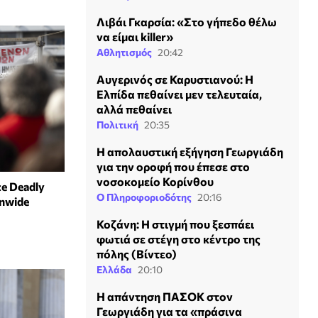
Λιβάι Γκαρσία: «Στο γήπεδο θέλω
να είμαι killer»
Αθλητισμός
20:42
Αυγερινός σε Καρυστιανού: Η
Ελπίδα πεθαίνει μεν τελευταία,
αλλά πεθαίνει
Πολιτική
20:35
Η απολαυστική εξήγηση Γεωργιάδη
για την οροφή που έπεσε στο
νοσοκομείο Κορίνθου
ce Deadly
Ο Πληροφοριοδότης
20:16
onwide
Κοζάνη: Η στιγμή που ξεσπάει
φωτιά σε στέγη στο κέντρο της
πόλης (Βίντεο)
Ελλάδα
20:10
Η απάντηση ΠΑΣΟΚ στον
Γεωργιάδη για τα «πράσινα