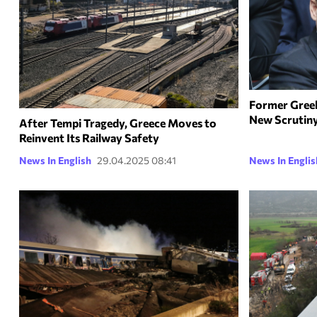
Former Greek
New Scrutiny
After Tempi Tragedy, Greece Moves to
Reinvent Its Railway Safety
News In English
29.04.2025 08:41
News In Englis