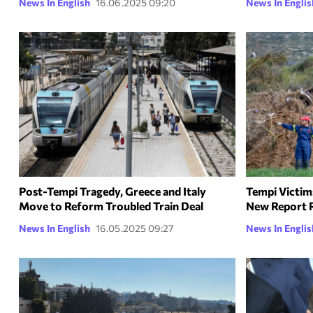
News In English
16.06.2025 09:20
News In Englis
Post-Tempi Tragedy, Greece and Italy
Tempi Victims
Move to Reform Troubled Train Deal
New Report R
News In English
16.05.2025 09:27
News In Englis