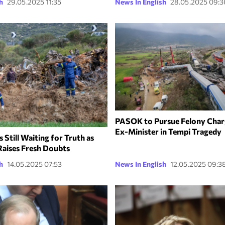
h
29.05.2025 11:35
News In English
28.05.2025 09:3
PASOK to Pursue Felony Char
Ex-Minister in Tempi Tragedy
 Still Waiting for Truth as
aises Fresh Doubts
h
14.05.2025 07:53
News In English
12.05.2025 09:3