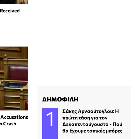
 Received
ΔΗΜΟΦΙΛΗ
Σάκης Αρναούτογλου: Η
 Accusations
πρώτη τάση για τον
n Crash
Δεκαπενταύγουστο - Πού
θα έχουμε τοπικές μπόρες