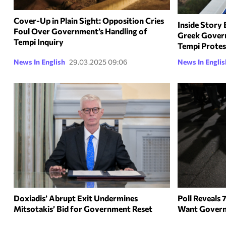
Cover-Up in Plain Sight: Opposition Cries
Inside Story 
Foul Over Government’s Handling of
Greek Govern
Tempi Inquiry
Tempi Protes
News In English
29.03.2025 09:06
News In Englis
Doxiadis’ Abrupt Exit Undermines
Poll Reveals
Mitsotakis’ Bid for Government Reset
Want Gover