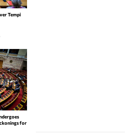
Over Tempi
0
Undergoes
ckonings for