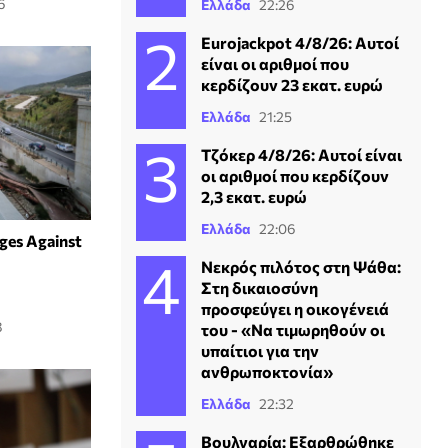
6
Ελλάδα
22:26
Eurojackpot 4/8/26: Αυτοί
είναι οι αριθμοί που
κερδίζουν 23 εκατ. ευρώ
Ελλάδα
21:25
Τζόκερ 4/8/26: Αυτοί είναι
οι αριθμοί που κερδίζουν
2,3 εκατ. ευρώ
Ελλάδα
22:06
ges Against
Νεκρός πιλότος στη Ψάθα:
Στη δικαιοσύνη
προσφεύγει η οικογένειά
8
του - «Να τιμωρηθούν οι
υπαίτιοι για την
ανθρωποκτονία»
Ελλάδα
22:32
Βουλγαρία: Εξαρθρώθηκε