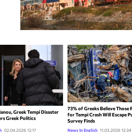
73% of Greeks Believe Those 
ianou, Greek Tempi Disaster
for Tempi Crash Will Escape P
ers Greek Politics
Survey Finds
h
02.04.2026 12:17
News In English
11.03.2026 12:34