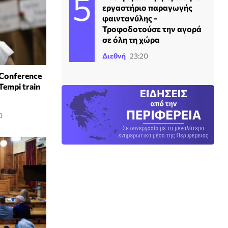
εργαστήριο παραγωγής
φαιντανύλης -
Τροφοδοτούσε την αγορά
σε όλη τη χώρα
Διεθνή
23:20
 Conference
Tempi train
0