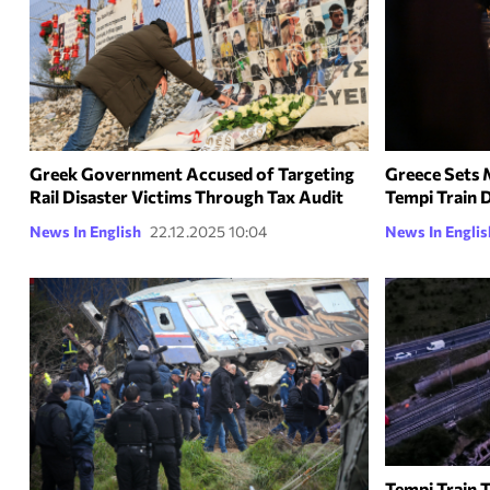
Greek Government Accused of Targeting
Greece Sets 
Rail Disaster Victims Through Tax Audit
Tempi Train D
News In English
22.12.2025 10:04
News In Englis
Tempi Train 