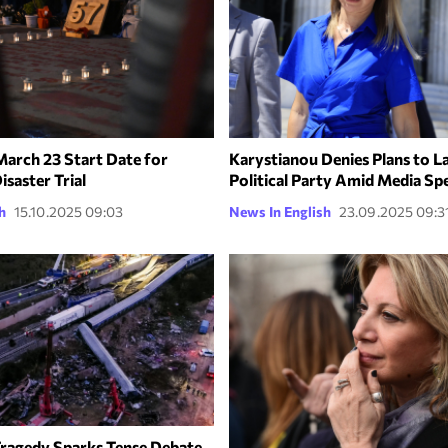
March 23 Start Date for
Karystianou Denies Plans to L
isaster Trial
Political Party Amid Media Sp
h
15.10.2025 09:03
News In English
23.09.2025 09:3
Tragedy Sparks Tense Debate