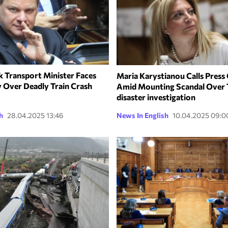
 Transport Minister Faces
Maria Karystianou Calls Press
 Over Deadly Train Crash
Amid Mounting Scandal Over 
disaster investigation
h
28.04.2025 13:46
News In English
10.04.2025 09:0