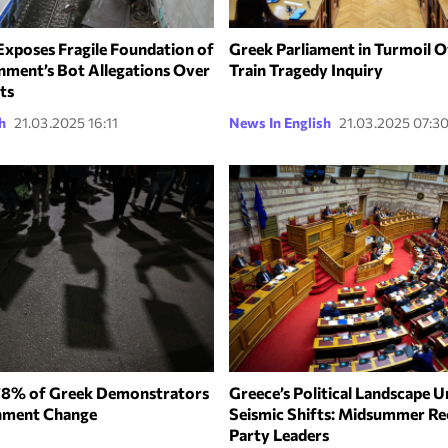
Exposes Fragile Foundation of
Greek Parliament in Turmoil 
ment’s Bot Allegations Over
Train Tragedy Inquiry
ts
h
21.03.2025 16:11
News In English
21.03.2025 07:3
 78% of Greek Demonstrators
Greece’s Political Landscape 
nment Change
Seismic Shifts: Midsummer Re
Party Leaders