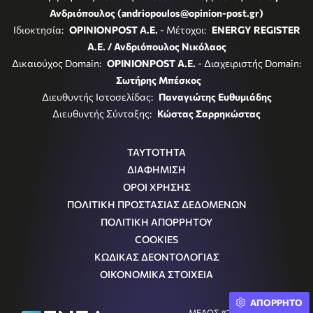
Ανδριόπουλος (andriopoulos@opinion-post.gr)
Ιδιοκτησία:
OPINIONPOST A.E.
- Μέτοχοι:
ENERGY REGISTER
Α.Ε. / Ανδριόπουλος Νικόλαος
Δικαιούχος Domain:
OPINIONPOST A.E.
- Διαχειριστής Domain:
Σωτήρης Μπέσκος
Διευθυντής Ιστοσελίδας:
Παναγιώτης Ευθυμιάδης
Διευθυντής Σύνταξης:
Κώστας Σαρρηκώστας
ΤΑΥΤΟΤΗΤΑ
ΔΙΑΦΗΜΙΣΗ
ΟΡΟΙ ΧΡΗΣΗΣ
ΠΟΛΙΤΙΚΗ ΠΡΟΣΤΑΣΙΑΣ ΔΕΔΟΜΕΝΩΝ
ΠΟΛΙΤΙΚΗ ΑΠΟΡΡΗΤΟΥ
COOKIES
ΚΩΔΙΚΑΣ ΔΕΟΝΤΟΛΟΓΙΑΣ
ΟΙΚΟΝΟΜΙΚΑ ΣΤΟΙΧΕΙΑ
ΑΠΟΡΡΗΤΟ
ΜΕΛΟΣ #242054