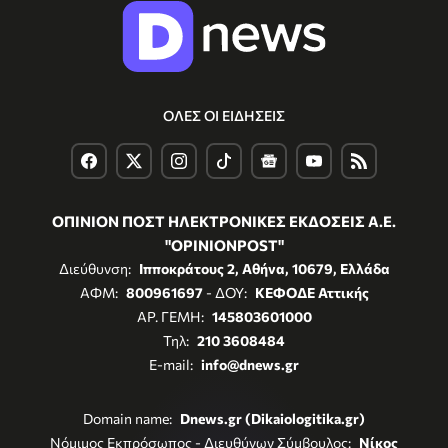
ΟΛΕΣ ΟΙ ΕΙΔΗΣΕΙΣ
ΟΠΙΝΙΟΝ ΠΟΣΤ ΗΛΕΚΤΡΟΝΙΚΕΣ ΕΚΔΟΣΕΙΣ Α.Ε.
"OPINIONPOST"
Διεύθυνση:
Ιπποκράτους 2, Αθήνα, 10679, Ελλάδα
ΑΦΜ:
800961697
- ΔΟΥ:
ΚΕΦΟΔΕ Αττικής
ΑΡ. ΓΕΜΗ:
145803601000
Τηλ:
210 3608484
E-mail:
info@dnews.gr
Domain name:
Dnews.gr (Dikaiologitika.gr)
Νόμιμος Εκπρόσωπος - Διευθύνων Σύμβουλος:
Νίκος