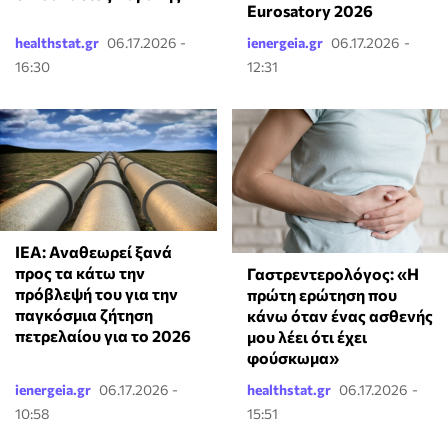
Eurosatory 2026
healthstat.gr
06.17.2026 -
ienergeia.gr
06.17.2026 -
16:30
12:31
ΙΕΑ: Αναθεωρεί ξανά
προς τα κάτω την
Γαστρεντερολόγος: «Η
πρόβλεψή του για την
πρώτη ερώτηση που
παγκόσμια ζήτηση
κάνω όταν ένας ασθενής
πετρελαίου για το 2026
μου λέει ότι έχει
φούσκωμα»
ienergeia.gr
06.17.2026 -
healthstat.gr
06.17.2026 -
10:58
15:51