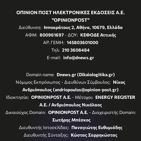
ΟΠΙΝΙΟΝ ΠΟΣΤ ΗΛΕΚΤΡΟΝΙΚΕΣ ΕΚΔΟΣΕΙΣ Α.Ε.
"OPINIONPOST"
Διεύθυνση:
Ιπποκράτους 2, Αθήνα, 10679, Ελλάδα
ΑΦΜ:
800961697
- ΔΟΥ:
ΚΕΦΟΔΕ Αττικής
ΑΡ. ΓΕΜΗ:
145803601000
Τηλ:
210 3608484
E-mail:
info@dnews.gr
Domain name:
Dnews.gr (Dikaiologitika.gr)
Νόμιμος Εκπρόσωπος - Διευθύνων Σύμβουλος:
Νίκος
Ανδριόπουλος (andriopoulos@opinion-post.gr)
Ιδιοκτησία:
OPINIONPOST A.E.
- Μέτοχοι:
ENERGY REGISTER
Α.Ε. / Ανδριόπουλος Νικόλαος
Δικαιούχος Domain:
OPINIONPOST A.E.
- Διαχειριστής Domain:
Σωτήρης Μπέσκος
Διευθυντής Ιστοσελίδας:
Παναγιώτης Ευθυμιάδης
Διευθυντής Σύνταξης:
Κώστας Σαρρηκώστας