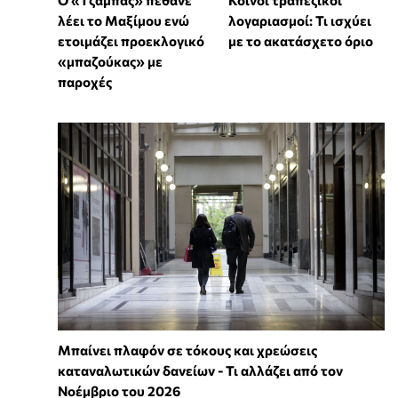
Ο «Τζάμπας» πέθανε
Κοινοί τραπεζικοί
λέει το Μαξίμου ενώ
λογαριασμοί: Τι ισχύει
ετοιμάζει προεκλογικό
με το ακατάσχετο όριο
«μπαζούκας» με
παροχές
Μπαίνει πλαφόν σε τόκους και χρεώσεις
καταναλωτικών δανείων - Τι αλλάζει από τον
Νοέμβριο του 2026