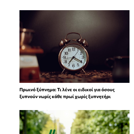
Πρωινό ξύπνημα: Τι λένε οι ειδικοί για όσους
ξυπνούν νωρίς κάθε πρωί χωρίς ξυπνητήρι