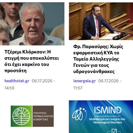
Φρ. Παρασύρης: Χωρίς
Τζέρεμι Κλάρκσον: Η
εφαρμοστική ΚΥΑ το
στιγμή που αποκαλύπτει
Ταμείο Αλληλεγγύης
ότι έχει καρκίνο του
Γενεών για τους
προστάτη
υδρογονάνθρακες
healthstat.gr
06.17.2026 -
ienergeia.gr
06.17.2026 -
14:59
11:57