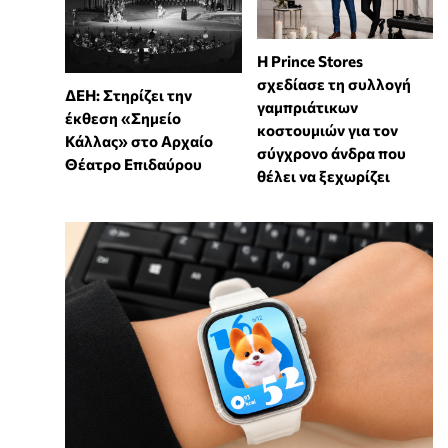
Η Prince Stores
σχεδίασε τη συλλογή
ΔΕΗ: Στηρίζει την
γαμπριάτικων
έκθεση «Σημείο
κοστουμιών για τον
Κάλλας» στο Αρχαίο
σύγχρονο άνδρα που
Θέατρο Επιδαύρου
θέλει να ξεχωρίζει