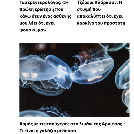
Γαστρεντερολόγος: «Η
Τζέρεμι Κλάρκσον: Η
πρώτη ερώτηση που
στιγμή που
κάνω όταν ένας ασθενής
αποκαλύπτει ότι έχει
μου λέει ότι έχει
καρκίνο του προστάτη
φούσκωμα»
Χαμός με τις τσούχτρες στο λιμάνι της Αρκίτσας –
Τι είναι η γαλάζια μέδουσα