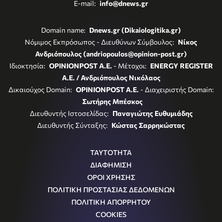
E-mail:
info@dnews.gr
Domain name:
Dnews.gr (Dikaiologitika.gr)
Νόμιμος Εκπρόσωπος - Διευθύνων Σύμβουλος:
Νίκος
Ανδριόπουλος (andriopoulos@opinion-post.gr)
Ιδιοκτησία:
OPINIONPOST A.E.
- Μέτοχοι:
ENERGY REGISTER
Α.Ε. / Ανδριόπουλος Νικόλαος
Δικαιούχος Domain:
OPINIONPOST A.E.
- Διαχειριστής Domain:
Σωτήρης Μπέσκος
Διευθυντής Ιστοσελίδας:
Παναγιώτης Ευθυμιάδης
Διευθυντής Σύνταξης:
Κώστας Σαρρηκώστας
ΤΑΥΤΟΤΗΤΑ
ΔΙΑΦΗΜΙΣΗ
ΟΡΟΙ ΧΡΗΣΗΣ
ΠΟΛΙΤΙΚΗ ΠΡΟΣΤΑΣΙΑΣ ΔΕΔΟΜΕΝΩΝ
ΠΟΛΙΤΙΚΗ ΑΠΟΡΡΗΤΟΥ
COOKIES