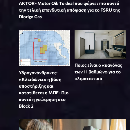
ΑKTOR- Motor Oil: Το deal που φέρνει πιο κοντά
την τελική επενδυτική απόφαση για το FSRU της
Dioriga Gas
Ποιος είναι ο «κανόνας
των 11 βαθμών» για το
Υδρογονάνθρακες:
κλιματιστικό
«Κλειδώνει» η βάση
υποστήριξης και
κατατίθεται η ΜΠΕ- Πιο
κοντά η γεώτρηση στο
Block 2