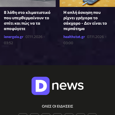
8 λάθη στο κλιματιστικό
Η απλή άσκηση που
που υπερθερμαίνουν το
ρίχνει γρήγορα το
σπίτι και πώς να τα
σάκχαρο - Δεν είναι το
αποφύγετε
περπάτημα
ienergeia.gr
07.11.2026 -
healthstat.gr
07.11.2026 -
03:52
03:00
ΟΛΕΣ ΟΙ ΕΙΔΗΣΕΙΣ