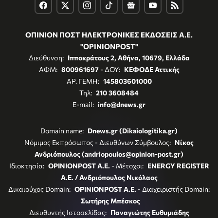
ΟΠΙΝΙΟΝ ΠΟΣΤ ΗΛΕΚΤΡΟΝΙΚΕΣ ΕΚΔΟΣΕΙΣ Α.Ε.
"OPINIONPOST"
Διεύθυνση:
Ιπποκράτους 2, Αθήνα, 10679, Ελλάδα
ΑΦΜ:
800961697
- ΔΟΥ:
ΚΕΦΟΔΕ Αττικής
ΑΡ. ΓΕΜΗ:
145803601000
Τηλ:
210 3608484
E-mail:
info@dnews.gr
Domain name:
Dnews.gr (Dikaiologitika.gr)
Νόμιμος Εκπρόσωπος - Διευθύνων Σύμβουλος:
Νίκος
Ανδριόπουλος (andriopoulos@opinion-post.gr)
Ιδιοκτησία:
OPINIONPOST A.E.
- Μέτοχοι:
ENERGY REGISTER
Α.Ε. / Ανδριόπουλος Νικόλαος
Δικαιούχος Domain:
OPINIONPOST A.E.
- Διαχειριστής Domain:
Σωτήρης Μπέσκος
Διευθυντής Ιστοσελίδας:
Παναγιώτης Ευθυμιάδης