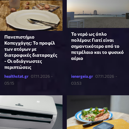
Το νερό ως όπλο
Πανεπιστήμιο
πολέμου: Γιατί είναι
Κοπεγχάγης: Το προφίλ
σημαντικότερο από το
των ατόμων με
πετρέλαιο και το φυσικό
διατροφικές διαταραχές
αέριο
- Οι αδιάγνωστες
περιπτώσεις
healthstat.gr
07.11.2026 -
ienergeia.gr
07.11.2026 -
05:15
03:53