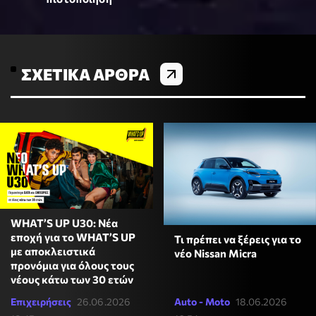
ΣΧΕΤΙΚΆ ΆΡΘΡΑ
WHAT’S UP U30: Νέα
εποχή για το WHAT’S UP
Τι πρέπει να ξέρεις για το
με αποκλειστικά
νέο Nissan Micra
προνόμια για όλους τους
νέους κάτω των 30 ετών
Επιχειρήσεις
26.06.2026
Auto - Moto
18.06.2026