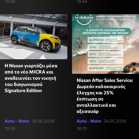
18:45
16:54
Η Nissan γιορτάζει μέσα
από το νέο MICRA και
αναδεικνύει τον νικητή
Nissan After Sales Service:
του διαγωνισμού
Δωρεάν καλοκαιρινός
Signature Edition
έλεγχος και 25%
έκπτωση σε
ανταλλακτικά και
αξεσουάρ
Auto - Moto
18.06.2026
Auto - Moto
24.05.2026
10:36
18:10