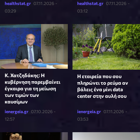
healthstat.gr
07.11.2026 -
healthstat.gr
07.11.2026 -
03:29
03:12
Κ. Χατζηδάκης: Η
Η εταιρεία που σου
κυβέρνηση παρεμβαίνει
πληρώνει το ρεύμα αν
έγκαιρα για τη μείωση
βάλεις ένα μίνι data
των τιμών των
center στην αυλή σου
καυσίμων
ienergeia.gr
07.10.2026 -
ienergeia.gr
07.11.2026 -
12:57
03:53