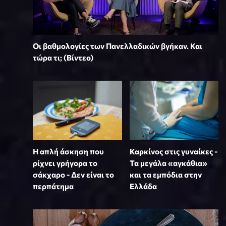
Οι βαθμολογίες των Πανελλαδικών βγήκαν. Και
τώρα τι; (Βίντεο)
Η απλή άσκηση που
Καρκίνος στις γυναίκες -
ρίχνει γρήγορα το
Τα μεγάλα «αγκάθια»
σάκχαρο - Δεν είναι το
και τα εμπόδια στην
περπάτημα
Ελλάδα