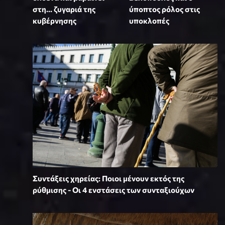
στη… ζυγαριά της
ύποπτος ρόλος στις
κυβέρνησης
υποκλοπές
Συντάξεις χηρείας: Ποιοι μένουν εκτός της
ρύθμισης - Οι 4 ενστάσεις των συνταξιούχων