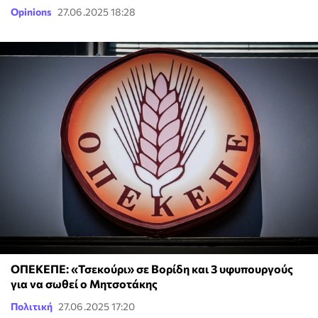
Opinions
27.06.2025 18:28
ΟΠΕΚΕΠΕ: «Τσεκούρι» σε Βορίδη και 3 υφυπουργούς
για να σωθεί ο Μητσοτάκης
Πολιτική
27.06.2025 17:20