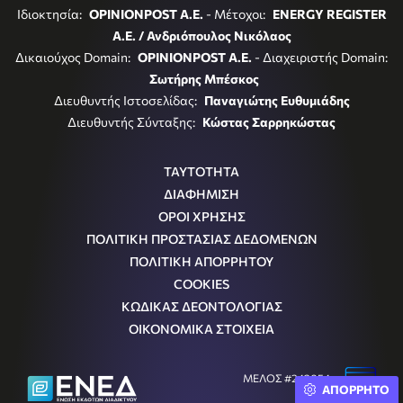
Ιδιοκτησία:
OPINIONPOST A.E.
- Μέτοχοι:
ENERGY REGISTER
Α.Ε. / Ανδριόπουλος Νικόλαος
Δικαιούχος Domain:
OPINIONPOST A.E.
- Διαχειριστής Domain:
Σωτήρης Μπέσκος
Διευθυντής Ιστοσελίδας:
Παναγιώτης Ευθυμιάδης
Διευθυντής Σύνταξης:
Κώστας Σαρρηκώστας
ΤΑΥΤΟΤΗΤΑ
ΔΙΑΦΗΜΙΣΗ
ΟΡΟΙ ΧΡΗΣΗΣ
ΠΟΛΙΤΙΚΗ ΠΡΟΣΤΑΣΙΑΣ ΔΕΔΟΜΕΝΩΝ
ΠΟΛΙΤΙΚΗ ΑΠΟΡΡΗΤΟΥ
COOKIES
ΚΩΔΙΚΑΣ ΔΕΟΝΤΟΛΟΓΙΑΣ
ΟΙΚΟΝΟΜΙΚΑ ΣΤΟΙΧΕΙΑ
ΜΕΛΟΣ #242054
ΑΠΟΡΡΗΤΟ
Μ.Η.Τ.