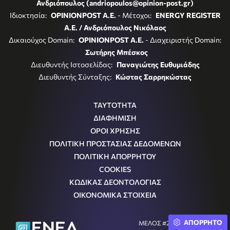
Ανδριόπουλος (andriopoulos@opinion-post.gr)
Ιδιοκτησία:
OPINIONPOST A.E.
- Μέτοχοι:
ENERGY REGISTER
Α.Ε. / Ανδριόπουλος Νικόλαος
Δικαιούχος Domain:
OPINIONPOST A.E.
- Διαχειριστής Domain:
Σωτήρης Μπέσκος
Διευθυντής Ιστοσελίδας:
Παναγιώτης Ευθυμιάδης
Διευθυντής Σύνταξης:
Κώστας Σαρρηκώστας
ΤΑΥΤΟΤΗΤΑ
ΔΙΑΦΗΜΙΣΗ
ΟΡΟΙ ΧΡΗΣΗΣ
ΠΟΛΙΤΙΚΗ ΠΡΟΣΤΑΣΙΑΣ ΔΕΔΟΜΕΝΩΝ
ΠΟΛΙΤΙΚΗ ΑΠΟΡΡΗΤΟΥ
COOKIES
ΚΩΔΙΚΑΣ ΔΕΟΝΤΟΛΟΓΙΑΣ
ΟΙΚΟΝΟΜΙΚΑ ΣΤΟΙΧΕΙΑ
ΑΠΟΡΡΗΤΟ
ΜΕΛΟΣ #242054