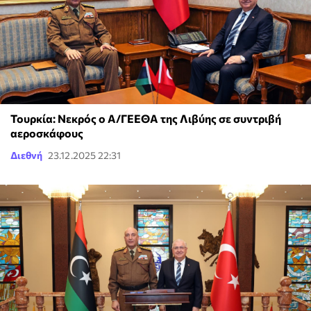
Τουρκία: Νεκρός ο Α/ΓΕΕΘΑ της Λιβύης σε συντριβή
αεροσκάφους
Διεθνή
23.12.2025 22:31