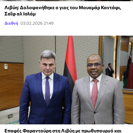
Λιβύη: Δολοφονήθηκε ο γιος του Μουαμάρ Καντάφι,
Σαΐφ αλ Ισλάμ
Διεθνή
03.02.2026 21:49
Επαφές Φαραντούρη στη Λιβύη με πρωθυπουργό και