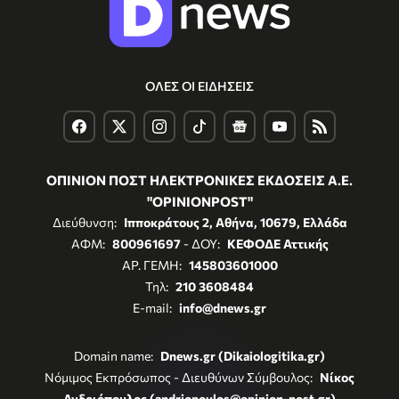
ΟΛΕΣ ΟΙ ΕΙΔΗΣΕΙΣ
ΟΠΙΝΙΟΝ ΠΟΣΤ ΗΛΕΚΤΡΟΝΙΚΕΣ ΕΚΔΟΣΕΙΣ Α.Ε.
"OPINIONPOST"
Διεύθυνση:
Ιπποκράτους 2, Αθήνα, 10679, Ελλάδα
ΑΦΜ:
800961697
- ΔΟΥ:
ΚΕΦΟΔΕ Αττικής
ΑΡ. ΓΕΜΗ:
145803601000
Τηλ:
210 3608484
E-mail:
info@dnews.gr
Domain name:
Dnews.gr (Dikaiologitika.gr)
Νόμιμος Εκπρόσωπος - Διευθύνων Σύμβουλος:
Νίκος
Ανδριόπουλος (andriopoulos@opinion-post.gr)