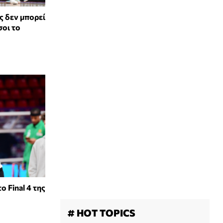
ς δεν μπορεί
σοι το
ο Final 4 της
# HOT TOPICS