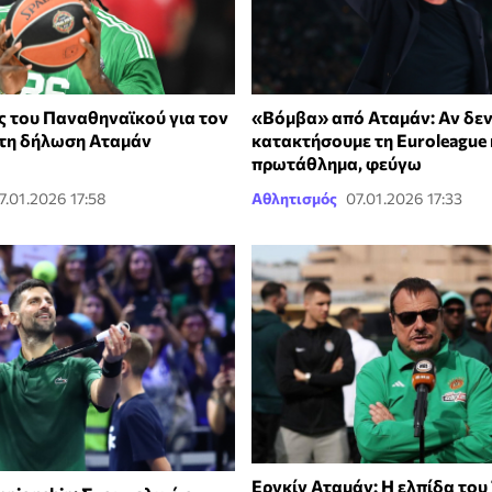
ς του Παναθηναϊκού για τον
«Βόμβα» από Αταμάν: Αν δε
 τη δήλωση Αταμάν
κατακτήσουμε τη Euroleague 
πρωτάθλημα, φεύγω
7.01.2026 17:58
Αθλητισμός
07.01.2026 17:33
Εργκίν Αταμάν: Η ελπίδα του