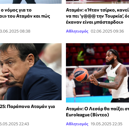
 ο νόμος για το
Αταμάν: «Ήταν τσίρκο, κανεί
» του Αταμάν και πώς
να πει ‘γ@@@ την Τουρκία’, ό
έκαναν είναι μπάσταρδοι»
3.06.2025 08:38
Αθλητισμός
02.06.2025 09:36
025: Παράπονα Αταμάν για
Αταμάν: Ο Λεσόρ θα παίξει στ
Euroleague (Βίντεο)
5.05.2025 22:43
Αθλητισμός
19.05.2025 22:35