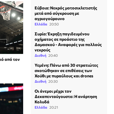
Εύβοια: Νεκρός μοτοσικλετιστής
μετά από σύγκρουση με
αγριογούρουνο
Ελλάδα
20:50
Συρία: Έκρηξη παγιδευμένου
οχήματος σε προάστιο της
Δαμασκού - Αναφορές για πολλούς
νεκρούς
Διεθνή
20:40
κό από τον
Υεμένη: Πάνω από 30 στρατιώτες
σκοτώθηκαν σε επιθέσεις των
Χούθι με πυραύλους και drones
Διεθνή
20:30
Οι άνεμοι μέχρι τον
Δεκαπενταύγουστο: Η ανάρτηση
Κολυδά
Ελλάδα
20:21