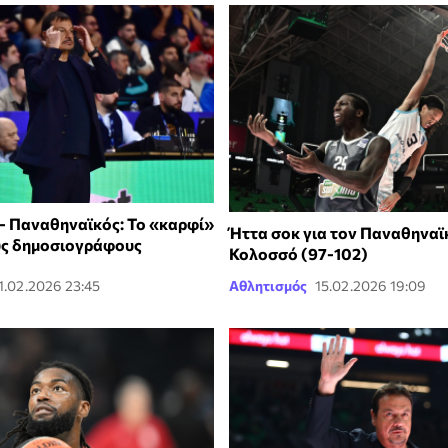
- Παναθηναϊκός: Το «καρφί»
Ήττα σοκ για τον Παναθηναϊ
υς δημοσιογράφους
Κολοσσό (97-102)
1.02.2026 23:45
Αθλητισμός
15.02.2026 19:09