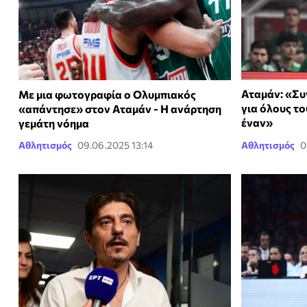
Αταμάν: «Συ
Με μια φωτογραφία ο Ολυμπιακός
για όλους το
«απάντησε» στον Αταμάν - Η ανάρτηση
έναν»
γεμάτη νόημα
Αθλητισμός
09.06.2025 13:14
Αθλητισμός
0