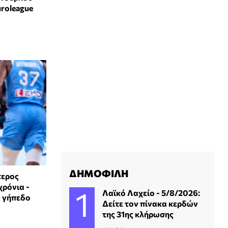
uroleague
ΔΗΜΟΦΙΛΗ
τερος
χρόνια -
Λαϊκό Λαχείο - 5/8/2026:
ο γήπεδο
Δείτε τον πίνακα κερδών
της 31ης κλήρωσης