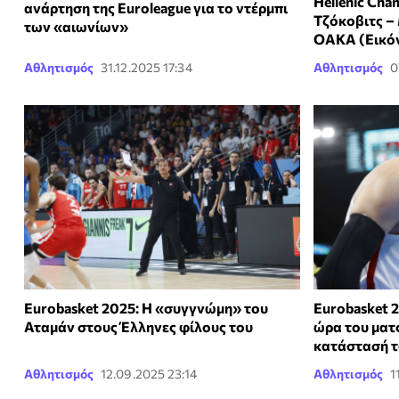
Hellenic Cha
ανάρτηση της Euroleague για το ντέρμπι
Τζόκοβιτς –
των «αιωνίων»
ΟΑΚΑ (Εικόν
Αθλητισμός
31.12.2025 17:34
Αθλητισμός
0
Eurobasket 2025: Η «συγγνώμη» του
Eurobasket 2
Αταμάν στους Έλληνες φίλους του
ώρα του ματς
κατάστασή 
Αθλητισμός
12.09.2025 23:14
Αθλητισμός
1