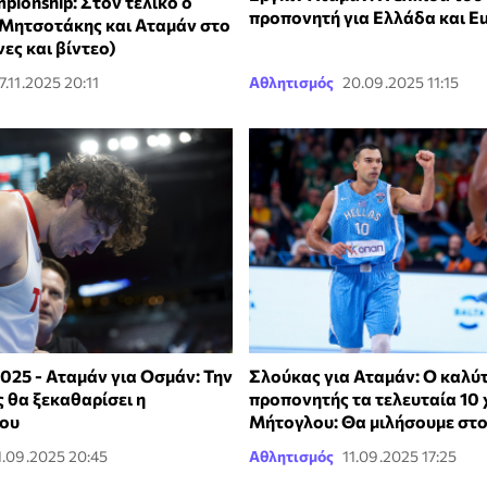
mpionship: Στον τελικό ο
προπονητή για Ελλάδα και E
 Μητσοτάκης και Αταμάν στο
ες και βίντεο)
7.11.2025 20:11
Αθλητισμός
20.09.2025 11:15
025 - Αταμάν για Οσμάν: Την
Σλούκας για Αταμάν: Ο καλύ
 θα ξεκαθαρίσει η
προπονητής τα τελευταία 10 
του
Μήτογλου: Θα μιλήσουμε στ
1.09.2025 20:45
Αθλητισμός
11.09.2025 17:25