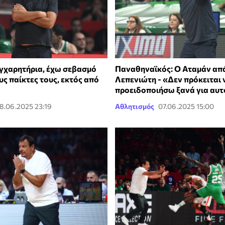
γχαρητήρια, έχω σεβασμό
Παναθηναϊκός: Ο Αταμάν απ
υς παίκτες τους, εκτός από
Λεπενιώτη - «Δεν πρόκειται 
προειδοποιήσω ξανά για αυ
8.06.2025 23:19
Αθλητισμός
07.06.2025 15:00