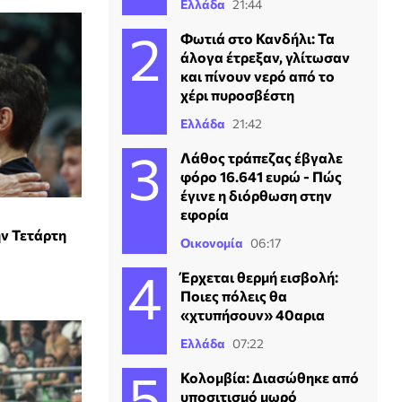
Ελλάδα
21:44
Φωτιά στο Κανδήλι: Τα
άλογα έτρεξαν, γλίτωσαν
και πίνουν νερό από το
χέρι πυροσβέστη
Ελλάδα
21:42
Λάθος τράπεζας έβγαλε
φόρο 16.641 ευρώ - Πώς
έγινε η διόρθωση στην
εφορία
ν Τετάρτη
Οικονομία
06:17
Έρχεται θερμή εισβολή:
Ποιες πόλεις θα
«χτυπήσουν» 40αρια
Ελλάδα
07:22
Κολομβία: Διασώθηκε από
υποσιτισμό μωρό