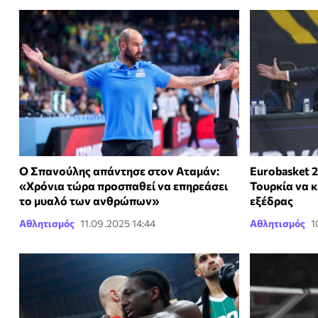
Ο Σπανούλης απάντησε στον Αταμάν:
Eurobasket 
«Χρόνια τώρα προσπαθεί να επηρεάσει
Τουρκία να κ
το μυαλό των ανθρώπων»
εξέδρας
Αθλητισμός
11.09.2025 14:44
Αθλητισμός
1