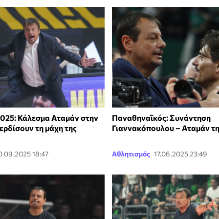
2025: Κάλεσμα Αταμάν στην
Παναθηναΐκός: Συνάντηση
ερδίσουν τη μάχη της
Γιαννακόπουλου – Αταμάν τη
0.09.2025 18:47
Αθλητισμός
17.06.2025 23:49