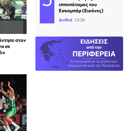
ιπποπόταμος του
Εσκομπάρ (Εικόνες)
Διεθνή
23:38
άντησε στον
να σε
τό»