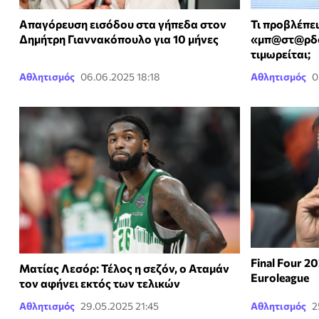
Απαγόρευση εισόδου στα γήπεδα στον
Τι προβλέπει
Δημήτρη Γιαννακόπουλο για 10 μήνες
«μπ@στ@ρδοι
τιμωρείται;
Αθλητισμός
06.06.2025 18:18
Αθλητισμός
0
Final Four 2
Ματίας Λεσόρ: Τέλος η σεζόν, ο Αταμάν
Euroleague
τον αφήνει εκτός των τελικών
Αθλητισμός
29.05.2025 21:45
Αθλητισμός
2