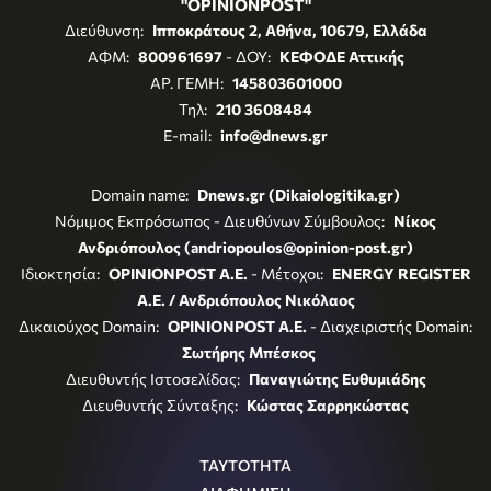
"OPINIONPOST"
Διεύθυνση:
Ιπποκράτους 2, Αθήνα, 10679, Ελλάδα
ΑΦΜ:
800961697
- ΔΟΥ:
ΚΕΦΟΔΕ Αττικής
ΑΡ. ΓΕΜΗ:
145803601000
Τηλ:
210 3608484
E-mail:
info@dnews.gr
Domain name:
Dnews.gr (Dikaiologitika.gr)
Νόμιμος Εκπρόσωπος - Διευθύνων Σύμβουλος:
Νίκος
Ανδριόπουλος (andriopoulos@opinion-post.gr)
Ιδιοκτησία:
OPINIONPOST A.E.
- Μέτοχοι:
ENERGY REGISTER
Α.Ε. / Ανδριόπουλος Νικόλαος
Δικαιούχος Domain:
OPINIONPOST A.E.
- Διαχειριστής Domain:
Σωτήρης Μπέσκος
Διευθυντής Ιστοσελίδας:
Παναγιώτης Ευθυμιάδης
Διευθυντής Σύνταξης:
Κώστας Σαρρηκώστας
ΤΑΥΤΟΤΗΤΑ