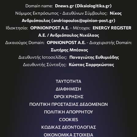
Domain name:
Dnews.gr (Dikaiologitika.gr)
Νόμιμος Εκπρόσωπος - Διευθύνων Σύμβουλος:
Νίκος
Ανδριόπουλος (andriopoulos@opinion-post.gr)
Ιδιοκτησία:
OPINIONPOST A.E.
- Μέτοχοι:
ENERGY REGISTER
Α.Ε. / Ανδριόπουλος Νικόλαος
Δικαιούχος Domain:
OPINIONPOST A.E.
- Διαχειριστής Domain:
Σωτήρης Μπέσκος
Διευθυντής Ιστοσελίδας:
Παναγιώτης Ευθυμιάδης
Διευθυντής Σύνταξης:
Κώστας Σαρρηκώστας
ΤΑΥΤΟΤΗΤΑ
ΔΙΑΦΗΜΙΣΗ
ΟΡΟΙ ΧΡΗΣΗΣ
ΠΟΛΙΤΙΚΗ ΠΡΟΣΤΑΣΙΑΣ ΔΕΔΟΜΕΝΩΝ
ΠΟΛΙΤΙΚΗ ΑΠΟΡΡΗΤΟΥ
COOKIES
ΚΩΔΙΚΑΣ ΔΕΟΝΤΟΛΟΓΙΑΣ
ΟΙΚΟΝΟΜΙΚΑ ΣΤΟΙΧΕΙΑ