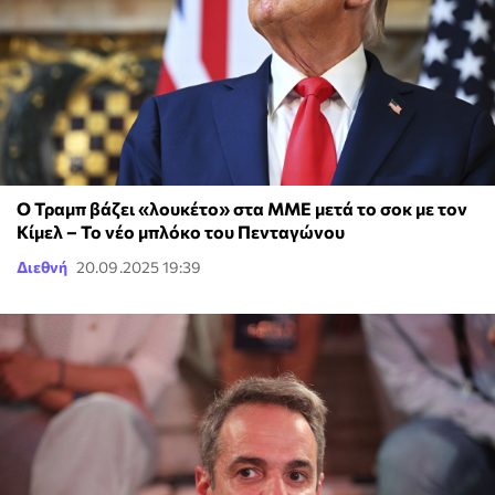
Ο Τραμπ βάζει «λουκέτο» στα ΜΜΕ μετά το σοκ με τον
Κίμελ – Το νέο μπλόκο του Πενταγώνου
Διεθνή
20.09.2025 19:39