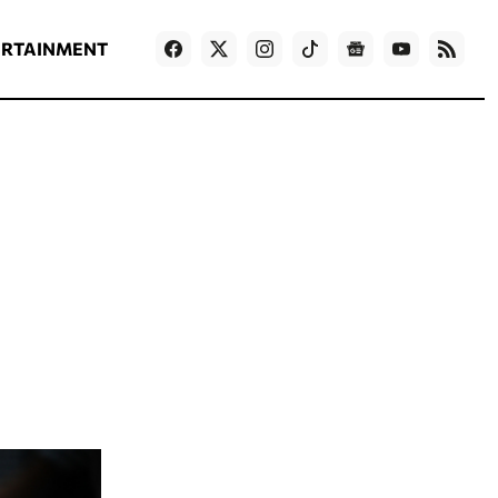
ΡΟΗ ΕΙΔΗΣΕΩΝ
T
NEWS IN ENGLISH
Games
ERTAINMENT