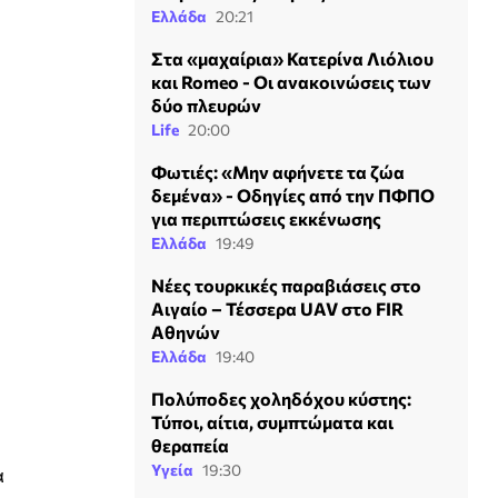
Ελλάδα
20:21
Στα «μαχαίρια» Κατερίνα Λιόλιου
και Romeo - Οι ανακοινώσεις των
δύο πλευρών
Life
20:00
Φωτιές: «Μην αφήνετε τα ζώα
δεμένα» - Οδηγίες από την ΠΦΠΟ
για περιπτώσεις εκκένωσης
Ελλάδα
19:49
Νέες τουρκικές παραβιάσεις στο
Αιγαίο – Τέσσερα UAV στο FIR
Αθηνών
Ελλάδα
19:40
Πολύποδες χοληδόχου κύστης:
Τύποι, αίτια, συμπτώματα και
θεραπεία
Υγεία
19:30
α