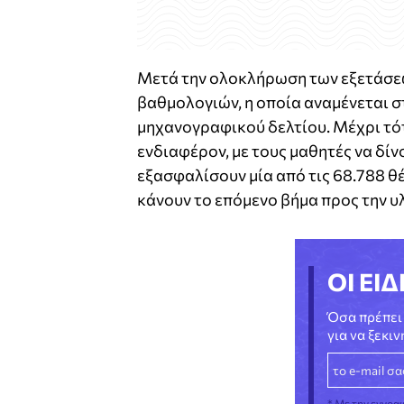
Μετά την ολοκλήρωση των εξετάσεω
βαθμολογιών, η οποία αναμένεται σ
μηχανογραφικού δελτίου. Μέχρι τότ
ενδιαφέρον, με τους μαθητές να δί
εξασφαλίσουν μία από τις 68.788 θ
κάνουν το επόμενο βήμα προς την 
ΟΙ ΕΙΔ
Όσα πρέπει 
για να ξεκι
* Με την εγγρα