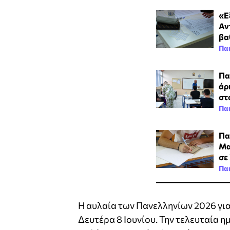
«Ε
Αν
βα
Πα
Πα
άρ
στ
Πα
Πα
Μα
σε
Πα
Η αυλαία των Πανελληνίων 2026 για
Δευτέρα 8 Ιουνίου. Την τελευταία 