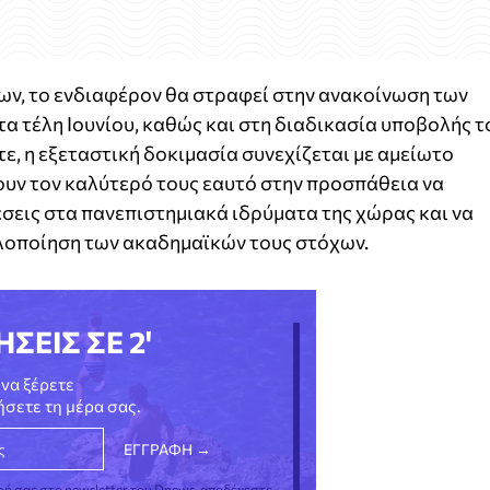
ν, το ενδιαφέρον θα στραφεί στην ανακοίνωση των
τα τέλη Ιουνίου, καθώς και στη διαδικασία υποβολής τ
ε, η εξεταστική δοκιμασία συνεχίζεται με αμείωτο
νουν τον καλύτερό τους εαυτό στην προσπάθεια να
έσεις στα πανεπιστημιακά ιδρύματα της χώρας και να
υλοποίηση των ακαδημαϊκών τους στόχων.
ΗΣΕΙΣ ΣΕ 2'
να ξέρετε
νήσετε τη μέρα σας.
φή σας στο newsletter του Dnews, αποδέχεστε