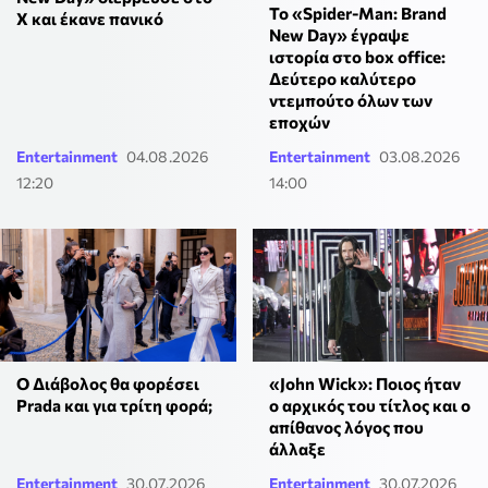
Το «Spider-Man: Brand
X και έκανε πανικό
New Day» έγραψε
ιστορία στο box office:
Δεύτερο καλύτερο
ντεμπούτο όλων των
εποχών
Entertainment
04.08.2026
Entertainment
03.08.2026
12:20
14:00
«John Wick»: Ποιος ήταν
Ο Διάβολος θα φορέσει
ο αρχικός του τίτλος και ο
Prada και για τρίτη φορά;
απίθανος λόγος που
άλλαξε
Entertainment
30.07.2026
Entertainment
30.07.2026