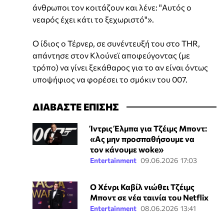
άνθρωποι τον κοιτάζουν και λένε: "Αυτός ο
νεαρός έχει κάτι το ξεχωριστό"».
Ο ίδιος ο Τέρνερ, σε συνέντευξή του στο THR,
απάντησε στον Κλούνεϊ αποφεύγοντας (με
τρόπο) να γίνει ξεκάθαρος για το αν είναι όντως
υποψήφιος να φορέσει το σμόκιν του 007.
ΔΙΑΒΑΣΤΕ ΕΠΙΣΗΣ
Ίντρις Έλμπα για Τζέιμς Μποντ:
«Ας μην προσπαθήσουμε να
τον κάνουμε woke»
Entertainment
09.06.2026 17:03
Ο Χένρι Καβίλ νιώθει Τζέιμς
Μποντ σε νέα ταινία του Netflix
Entertainment
08.06.2026 13:41