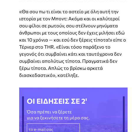
«Θα σου πω τι είναι το αστείο με όλη αυτή την
ιστορία με τον Μποντ: Ακόμα και οι καλύτεροί
σου φίλοι σε ρωτούν, σου στέλνουν μηνύματα
άνθρωποι με τους οποίους δεν έχεις μιλήσει εδώ
και 10 χρόνια — και εσύ δεν ξέρεις τίποτα!» είπε ο
Τέρνερ στο THR. «Είναι τόσο παράξενο το
γεγονός ότι συμβαίνει κάτι και ταυτόχρονα δεν
συμβαίνει απολύτως τίποτα. Πραγματικά δεν
ξέρω τίποτα. Απλώς το βρίσκω αρκετά
διασκεδαστικό», κατέληξε.
ΟΙ ΕΙΔΗΣΕΙΣ ΣΕ 2'
Όσα πρέπει να ξέρετε
για να ξεκινήσετε τη μέρα σας.