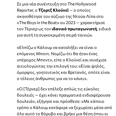
Σε μια νέα συνέντευξη στο The Hollywood
Reporter, ο
Τζορτζ Κλούνεϊ
— ο οποίος
σκηνοθέτησε τον σύζυγο της Ντούα Λίπα στο
«The Boys in the Boat» ου 2023 — χαρακτήρισε
τον Τέρνερ ως τον
ιδανικό πρωταγωνιστή
, ειδικά
για αυτή τη συγκεκριμένη σειρά ταινιών.
«Ελπίζω ο Κάλουμ να καταλήξει να είναι ο
επόμενος Μποντ. Νομίζω ότι θα ήταν ένας
υπέροχος Μποντ», είπε ο Κλούνεϊ και συνέχισε
αιτιολογώντας την επιλογή του: «Είναι ψηλός,
όμορφος, γοητευτικός και Βρετανός, οπότε είναι
ο τέλειος άνθρωπος για να το κάνει».
«Ο [Τέρνερ] δεν επέλεξε απλώς τις εύκολες
δουλειές — έχει κάνει πραγματικά ενδιαφέρουσα
δουλειά», εξήγησε και πρόσθεσε: «Με κάποιο
τρόπο ο Κάλουμ κατάφερε να ξεχωρίσει μέσα από
όλο αυτό το θόρυβο και βρήκε μια θέση όπου οι