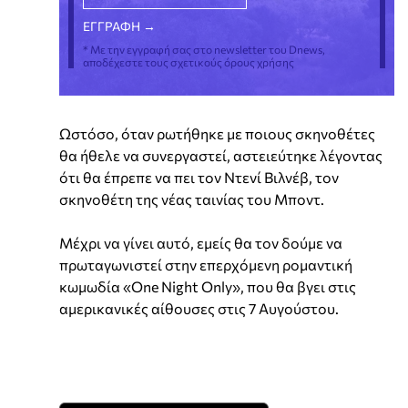
* Με την εγγραφή σας στο newsletter του Dnews,
αποδέχεστε τους σχετικούς όρους χρήσης
Ωστόσο, όταν ρωτήθηκε με ποιους σκηνοθέτες
θα ήθελε να συνεργαστεί, αστειεύτηκε λέγοντας
ότι θα έπρεπε να πει τον Ντενί Βιλνέβ, τον
σκηνοθέτη της νέας ταινίας του Μποντ.
Μέχρι να γίνει αυτό, εμείς θα τον δούμε να
πρωταγωνιστεί στην επερχόμενη ρομαντική
κωμωδία «One Night Only», που θα βγει στις
αμερικανικές αίθουσες στις 7 Αυγούστου.