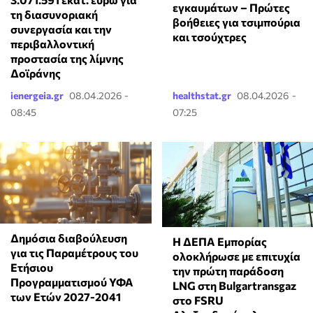
εγκαυμάτων – Πρώτες
τη διασυνοριακή
βοήθειες για τσιμπούρια
συνεργασία και την
και τσούχτρες
περιβαλλοντική
προστασία της λίμνης
Δοϊράνης
ienergeia.gr
08.04.2026 -
healthstat.gr
08.04.2026 -
08:45
07:25
Δημόσια διαβούλευση
Η ΔΕΠΑ Εμπορίας
για τις Παραμέτρους του
ολοκλήρωσε με επιτυχία
Ετήσιου
την πρώτη παράδοση
Προγραμματισμού ΥΦΑ
LNG στη Bulgartransgaz
των Ετών 2027-2041
στο FSRU