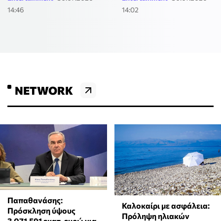
14:46
14:02
NETWORK
Παπαθανάσης:
Καλοκαίρι με ασφάλεια:
Πρόσκληση ύψους
Πρόληψη ηλιακών
3.071.591 εκατ. ευρώ για