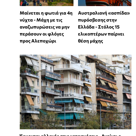
Μαίνεται η φωτιά για 4η
Αυστραλιανή «ασπίδα»
νύχτα - Μάχη με τις
πυρόσβεσης στην
αναζωπυρώσεις να μην
Ελλάδα - Στόλος 15
περάσουν οι φλόγες
ελικοπτέρων παίρνει
προς Αλεποχώρι
θέση μάχης
Έρχονται αλλαγές στις κατασχέσεις - Ανοίγει ο