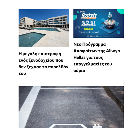
Νέο Πρόγραμμα
Αποφοίτων της Allwyn
Η μεγάλη επιστροφή
Hellas για τους
ενός ξενοδοχείου που
επαγγελματίες του
δεν ξέχασε το παρελθόν
αύριο
του