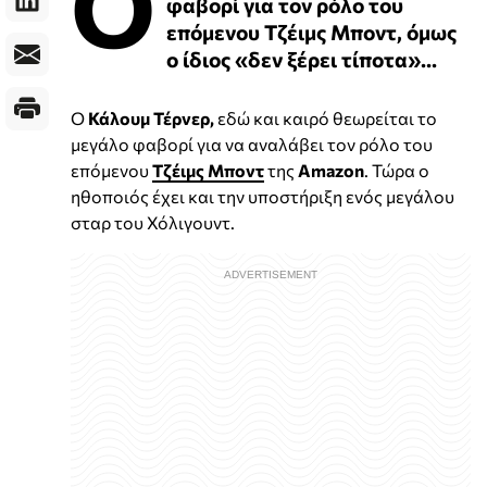
Ο
φαβορί για τον ρόλο του
επόμενου Τζέιμς Μποντ, όμως
ο ίδιος «δεν ξέρει τίποτα»...
Ο
Κάλουμ Τέρνερ,
εδώ και καιρό θεωρείται το
μεγάλο φαβορί για να αναλάβει τον ρόλο του
επόμενου
Τζέιμς Μποντ
της
Amazon
. Τώρα ο
ηθοποιός έχει και την υποστήριξη ενός μεγάλου
σταρ του Χόλιγουντ.