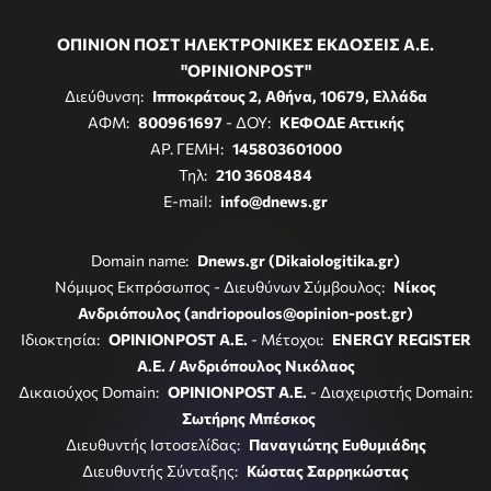
ΟΠΙΝΙΟΝ ΠΟΣΤ ΗΛΕΚΤΡΟΝΙΚΕΣ ΕΚΔΟΣΕΙΣ Α.Ε.
"OPINIONPOST"
Διεύθυνση:
Ιπποκράτους 2, Αθήνα, 10679, Ελλάδα
ΑΦΜ:
800961697
- ΔΟΥ:
ΚΕΦΟΔΕ Αττικής
ΑΡ. ΓΕΜΗ:
145803601000
Τηλ:
210 3608484
E-mail:
info@dnews.gr
Domain name:
Dnews.gr (Dikaiologitika.gr)
Νόμιμος Εκπρόσωπος - Διευθύνων Σύμβουλος:
Νίκος
Ανδριόπουλος (andriopoulos@opinion-post.gr)
Ιδιοκτησία:
OPINIONPOST A.E.
- Μέτοχοι:
ENERGY REGISTER
Α.Ε. / Ανδριόπουλος Νικόλαος
Δικαιούχος Domain:
OPINIONPOST A.E.
- Διαχειριστής Domain:
Σωτήρης Μπέσκος
Διευθυντής Ιστοσελίδας:
Παναγιώτης Ευθυμιάδης
Διευθυντής Σύνταξης:
Κώστας Σαρρηκώστας