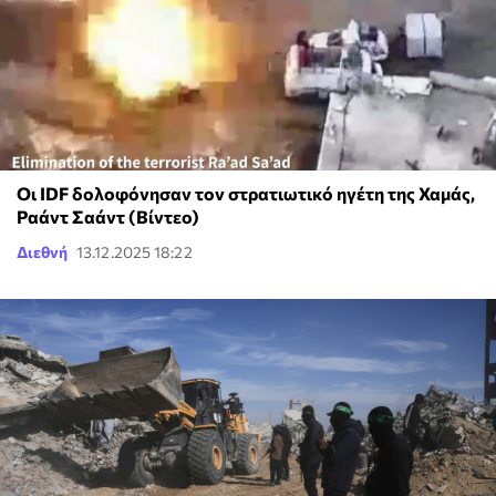
Oι IDF δολοφόνησαν τον στρατιωτικό ηγέτη της Χαμάς,
Ραάντ Σαάντ (Βίντεο)
Διεθνή
13.12.2025 18:22