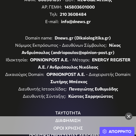
ΑΡ. ΓΕΜΗ:
145803601000
Τηλ:
210 3608484
E-mail:
info@dnews.gr
Domain name:
Dnews.gr (Dikaiologitika.gr)
Νόμιμος Εκπρόσωπος - Διευθύνων Σύμβουλος:
Νίκος
Ανδριόπουλος (andriopoulos@opinion-post.gr)
Ιδιοκτησία:
OPINIONPOST A.E.
- Μέτοχοι:
ENERGY REGISTER
Α.Ε. / Ανδριόπουλος Νικόλαος
Δικαιούχος Domain:
OPINIONPOST A.E.
- Διαχειριστής Domain:
Σωτήρης Μπέσκος
Διευθυντής Ιστοσελίδας:
Παναγιώτης Ευθυμιάδης
Διευθυντής Σύνταξης:
Κώστας Σαρρηκώστας
ΤΑΥΤΟΤΗΤΑ
×
ΔΙΑΦΗΜΙΣΗ
ΟΡΟΙ ΧΡΗΣΗΣ
ΑΠΟΡΡΗΤΟ
ΠΟΛΙΤΙΚΗ ΠΡΟΣΤΑΣΙΑΣ ΔΕΔΟΜΕΝΩΝ