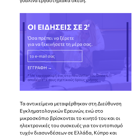
γυάλινα εργαστηριακά σκεύη.
ΟΙ ΕΙΔΗΣΕΙΣ ΣΕ 2'
Όσα πρέπει να ξέρετε
για να ξεκινήσετε τη μέρα σας.
* Με την εγγραφή σας στο newsletter του Dnews,
αποδέχεστε τους σχετικούς όρους χρήσης
Τα αντικείμενα μεταφέρθηκαν στη Διεύθυνση
Εγκληματολογικών Ερευνών, ενώ στο
μικροσκόπιο βρίσκονται το κινητό του και οι
ηλεκτρονικές του συσκευές για τον εντοπισμό
τυχόν διασυνδέσεων σε Ελλάδα, Κύπρο και