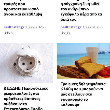
τροφές που
η σύγχρονη ζωή ωθεί
προστατεύουν από
τον ανθρώπινο
άνοια και κατάθλιψη
εγκέφαλο πέρα από τα
όριά του
healthstat.gr
07.22.2026 -
healthstat.gr
07.22.2026 -
03:29
05:03
Τροφικές δηλητηριάσεις:
ΔΕΔΔΗΕ: Περισσότερες
5 λάθη που μπορούν να
ρευματοκλοπές και
μας στείλουν στο
πρόσθετες δαπάνες
νοσοκομείο το
αυξάνουν το
καλοκαίρι
Επιτρεπόμενο Εσοδο