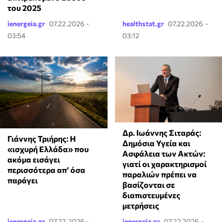
του 2025
ienergeia.gr
07.22.2026 -
healthstat.gr
07.22.2026 -
03:54
03:12
Δρ. Ιωάννης Σιταράς:
Γιάννης Τριήρης: Η
Δημόσια Υγεία και
«ισχυρή Ελλάδα» που
Ασφάλεια των Ακτών:
ακόμα εισάγει
γιατί οι χαρακτηρισμοί
περισσότερα απ’ όσα
παραλιών πρέπει να
παράγει
βασίζονται σε
διαπιστευμένες
μετρήσεις
ienergeia.gr
07.22.2026 -
ienergeia.gr
07.22.2026 -