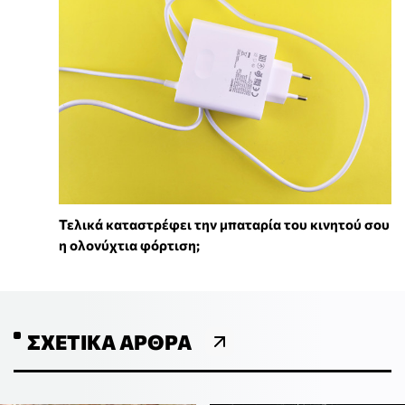
Τελικά καταστρέφει την μπαταρία του κινητού σου
η ολονύχτια φόρτιση;
ΣΧΕΤΙΚΆ ΆΡΘΡΑ