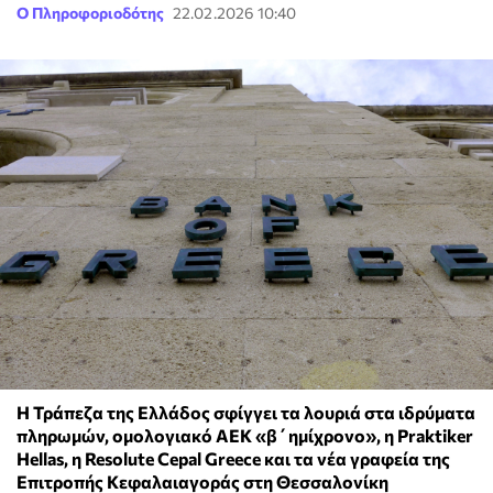
Ο Πληροφοριοδότης
22.02.2026 10:40
Η Τράπεζα της Ελλάδος σφίγγει τα λουριά στα ιδρύματα
πληρωμών, ομολογιακό ΑΕΚ «β΄ημίχρονο», η Praktiker
Hellas, η Resolute Cepal Greece και τα νέα γραφεία της
Επιτροπής Κεφαλαιαγοράς στη Θεσσαλονίκη