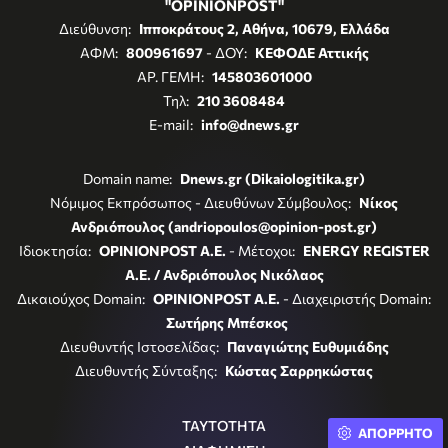
"OPINIONPOST"
Διεύθυνση:
Ιπποκράτους 2, Αθήνα, 10679, Ελλάδα
ΑΦΜ:
800961697
- ΔΟΥ:
ΚΕΦΟΔΕ Αττικής
ΑΡ. ΓΕΜΗ:
145803601000
Τηλ:
210 3608484
E-mail:
info@dnews.gr
Domain name:
Dnews.gr (Dikaiologitika.gr)
Νόμιμος Εκπρόσωπος - Διευθύνων Σύμβουλος:
Νίκος
Ανδριόπουλος (andriopoulos@opinion-post.gr)
Ιδιοκτησία:
OPINIONPOST A.E.
- Μέτοχοι:
ENERGY REGISTER
Α.Ε. / Ανδριόπουλος Νικόλαος
Δικαιούχος Domain:
OPINIONPOST A.E.
- Διαχειριστής Domain:
Σωτήρης Μπέσκος
Διευθυντής Ιστοσελίδας:
Παναγιώτης Ευθυμιάδης
Διευθυντής Σύνταξης:
Κώστας Σαρρηκώστας
ΤΑΥΤΟΤΗΤΑ
ΑΠΟΡΡΗΤΟ