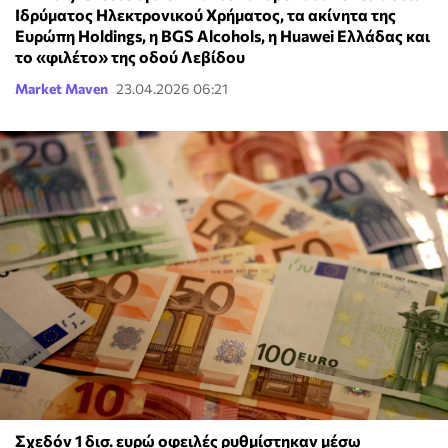
Ιδρύματος Ηλεκτρονικού Χρήματος, τα ακίνητα της
Ευρώπη Holdings, η BGS Alcohols, η Huawei Ελλάδας και
το «φιλέτο» της οδού Λεβίδου
Market Maven
23.04.2026 06:21
Σχεδόν 1 δισ. ευρώ οφειλές ρυθμίστηκαν μέσω