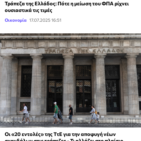
Τράπεζα της Ελλάδος: Πότε η μείωση του ΦΠΑ ρίχνει
ουσιαστικά τις τιμές
Οικονομία
17.07.2025 16:51
Οι «20 εντολές» της ΤτΕ για την αποφυγή νέων
σκανδάλων στις τράπεζες - Τι αλλάζει στο πλαίσιο