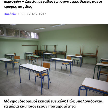
περιοχών – Διετία, μεταθέσεις, οργανικές θέσεις και οι
κρυφές παγίδες
Παιδεία
06.08.2026 06:12
Μόνιμοι διορισμοί εκπαιδευτικών: Πώς υπολογίζονται
τα μόρια και ποιοι έχουν προτεραιότητα