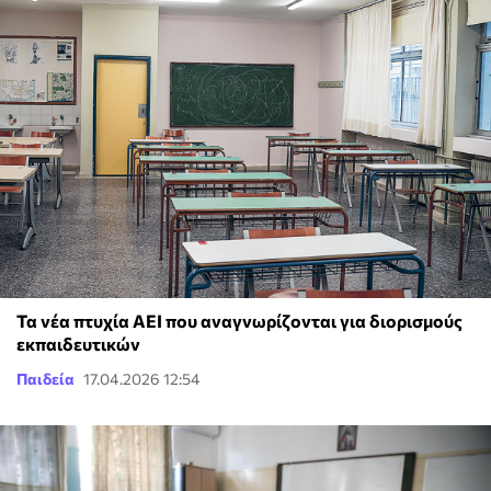
Τα νέα πτυχία ΑΕΙ που αναγνωρίζονται για διορισμούς
εκπαιδευτικών
Παιδεία
17.04.2026 12:54