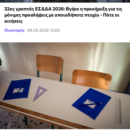
32ος γραπτός ΕΣΔΔΑ 2026: Βγήκε η προκήρυξη για τις
μόνιμες προσλήψεις με οποιοδήποτε πτυχίο - Πότε οι
αιτήσεις
Οικονομία
08.05.2026 12:05