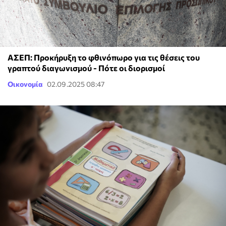
ΑΣΕΠ: Προκήρυξη το φθινόπωρο για τις θέσεις του
γραπτού διαγωνισμού - Πότε οι διορισμοί
Οικονομία
02.09.2025 08:47