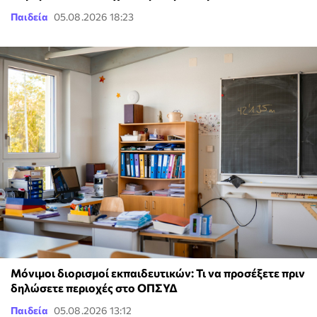
Παιδεία
05.08.2026 18:23
Μόνιμοι διορισμοί εκπαιδευτικών: Τι να προσέξετε πριν
δηλώσετε περιοχές στο ΟΠΣΥΔ
Παιδεία
05.08.2026 13:12