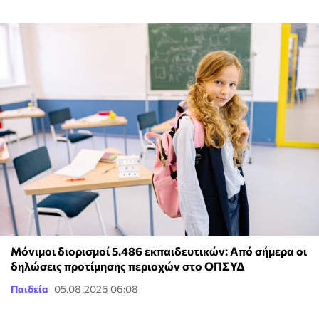
Μόνιμοι διορισμοί 5.486 εκπαιδευτικών: Από σήμερα οι
δηλώσεις προτίμησης περιοχών στο ΟΠΣΥΔ
Παιδεία
05.08.2026 06:08