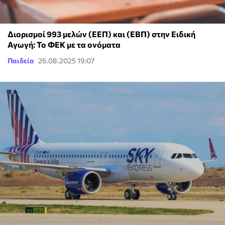
Διορισμοί 993 μελών (ΕΕΠ) και (ΕΒΠ) στην Ειδική
Αγωγή: Το ΦΕΚ με τα ονόματα
Παιδεία
26.08.2025 19:07