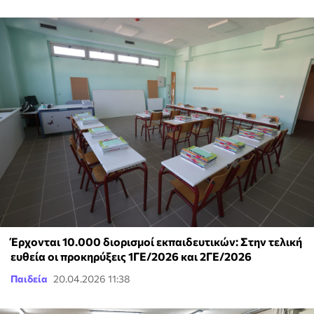
Έρχονται 10.000 διορισμοί εκπαιδευτικών: Στην τελική
ευθεία οι προκηρύξεις 1ΓΕ/2026 και 2ΓΕ/2026
Παιδεία
20.04.2026 11:38