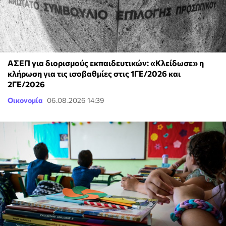
ΑΣΕΠ για διορισμούς εκπαιδευτικών: «Κλείδωσε» η
κλήρωση για τις ισοβαθμίες στις 1ΓΕ/2026 και
2ΓΕ/2026
Οικονομία
06.08.2026 14:39