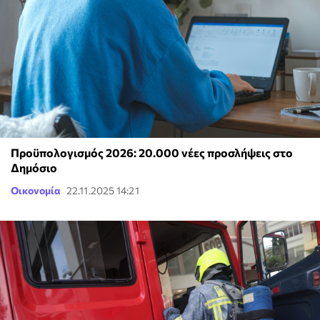
Προϋπολογισμός 2026: 20.000 νέες προσλήψεις στο
Δημόσιο
Οικονομία
22.11.2025 14:21