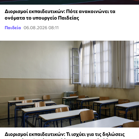
Διορισμοί εκπαιδευτικών: Πότε ανακοινώνει τα
ονόματα το υπουργείο Παιδείας
Παιδεία
06.08.2026 08:11
Διορισμοί εκπαιδευτικών: Τι ισχύει για τις δηλώσεις