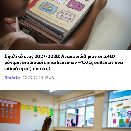
Σχολικό έτος 2027-2028: Ανακοινώθηκαν οι 5.487
μόνιμοι διορισμοί εκπαιδευτικών – Όλες οι θέσεις ανά
ειδικότητα (πίνακες)
Παιδεία
22.07.2026 12:43