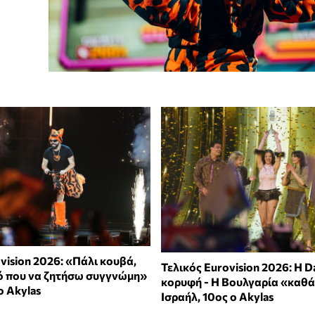
vision 2026: «Πάλι κουβά,
Τελικός Eurovision 2026: H D
ό που να ζητήσω συγγνώμη»
κορυφή - Η Βουλγαρία «καθά
ο Αkylas
Ισραήλ, 10ος ο Akylas