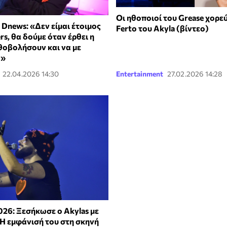
Οι ηθοποιοί του Grease χορε
 Dnews: «Δεν είμαι έτοιμος
Ferto του Αkyla (βίντεο)
ers, θα δούμε όταν έρθει η
θοβολήσουν και να με
ν»
22.04.2026 14:30
Entertainment
27.02.2026 14:28
026: Ξεσήκωσε ο Akylas με
 Η εμφάνισή του στη σκηνή