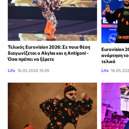
Τελικός Eurovision 2026: Σε ποια θέση
Eurovision 2
διαγωνίζεται ο Akylas και η Antigoni -
ανάρτηση του
Όσα πρέπει να ξέρετε
τελικό
Life
16.05.2026 19:39
Life
16.05.202