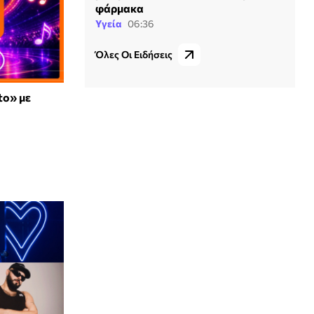
φάρμακα
Υγεία
06:36
Όλες Οι Ειδήσεις
to» με