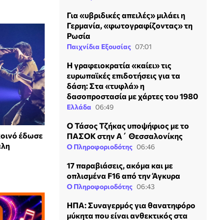
Για «υβριδικές απειλές» μιλάει η
Γερμανία, «φωτογραφίζοντας» τη
Ρωσία
Παιχνίδια Εξουσίας
07:01
H γραφειοκρατία «καίει» τις
ευρωπαϊκές επιδοτήσεις για τα
δάση: Στα «τυφλά» η
δασοπροστασία με χάρτες του 1980
Ελλάδα
06:49
Ο Τάσος Τζήκας υποψήφιος με το
 κοινό έδωσε
ΠΑΣΟΚ στην Α΄ Θεσσαλονίκης
άλη
Ο Πληροφοριοδότης
06:46
17 παραβιάσεις, ακόμα και με
οπλισμένα F16 από την Άγκυρα
Ο Πληροφοριοδότης
06:43
ΗΠΑ: Συναγερμός για θανατηφόρο
μύκητα που είναι ανθεκτικός στα