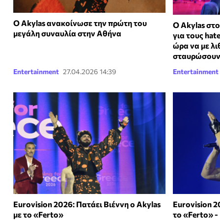
O Akylas ανακοίνωσε την πρώτη του
O Akylas στο
μεγάλη συναυλία στην Αθήνα
για τους hat
ώρα να με λι
σταυρώσου
Entertainment
27.04.2026 14:39
Entertainment
Eurovision 2026: Πατάει Βιέννη ο Akylas
Eurovision 2
με το «Ferto»
το «Ferto» -