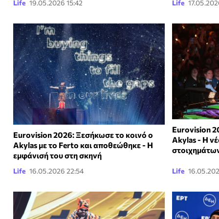
Life
19.05.2026 15:42
Life
17.05.202
Eurovision 2
Eurovision 2026: Ξεσήκωσε το κοινό ο
Akylas - Η ν
Akylas με το Ferto και αποθεώθηκε - Η
στοιχημάτω
εμφάνισή του στη σκηνή
Life
16.05.2026 22:54
Life
16.05.20