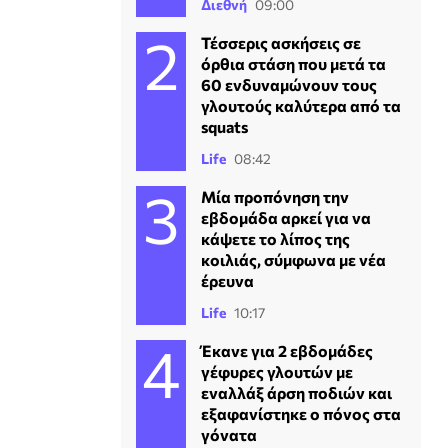
Διεθνή
09:00
Τέσσερις ασκήσεις σε
όρθια στάση που μετά τα
60 ενδυναμώνουν τους
γλουτούς καλύτερα από τα
squats
Life
08:42
Μία προπόνηση την
εβδομάδα αρκεί για να
κάψετε το λίπος της
κοιλιάς, σύμφωνα με νέα
έρευνα
Life
10:17
Έκανε για 2 εβδομάδες
γέφυρες γλουτών με
εναλλάξ άρση ποδιών και
εξαφανίστηκε ο πόνος στα
γόνατα