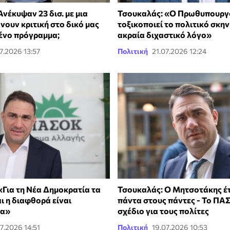
νέκυψαν 23 δισ. με μια
Τσουκαλάς: «Ο Πρωθυπουργ
άνουν κριτική στο δικό μας
τοξικοποιεί το πολιτικό σκην
ένο πρόγραμμα;
ακραία διχαστικό λόγο»
7.2026 13:57
Πολιτική
21.07.2026 12:24
«Για τη Νέα Δημοκρατία τα
Τσουκαλάς: Ο Μητσοτάκης έτ
ι η διαφθορά είναι
πάντα στους πάντες - Το ΠΑ
τα»
σχέδιο για τους πολίτες
7.2026 14:51
Πολιτική
19.07.2026 10:53