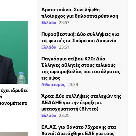
Δραπετσώνα: Συνελήφθη
πλοίαρχος για θαλάσσια ρύπανση
Ελλάδα
23:57
Πυροσβεστική: Δύο συλλήψεις για
τις φωτιές σε Σκύρο και Λακωνία
Ελλάδα
23:51
Παγκόσμιο στίβου Κ20: Δύο
Έλληνες αθλητές στους τελικούς
της σφαιροβολίας και του άλματος
εις ύψος
Αθλητισμός
23:39
έχει ιδρυθεί
Άρτα: Δύο συλλήψεις στελεχών της
νό
ΔΕΔΔΗΕ για την έκρηξη σε
ι μονομέτωπο
μετασχηματιστή (Βίντεο)
Ελλάδα
23:25
ΕΛ.ΑΣ. για θάνατο 75χρονης στα
Χανιά: Διατάχθηκε ΕΔΕ για τους