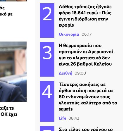
Λάθος τράπεζας έβγαλε
ός
φόρο 16.641 ευρώ - Πώς
ικό με
έγινε η διόρθωση στην
εφορία
Οικονομία
06:17
Η θερμοκρασία που
προτιμούν οι Αμερικανοί
για το κλιματιστικό δεν
είναι 26 βαθμοί Κελσίου
Διεθνή
09:00
Τέσσερις ασκήσεις σε
όρθια στάση που μετά τα
60 ενδυναμώνουν τους
γλουτούς καλύτερα από τα
αξε τα
squats
ΣΟΚ έχει
Life
08:42
Στο τέλος του χρόνου το