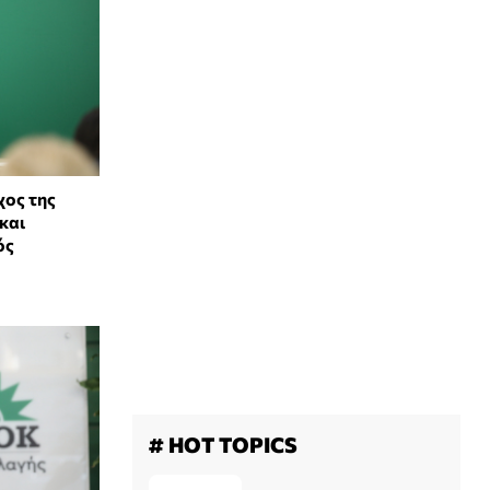
χος της
και
ός
# HOT TOPICS