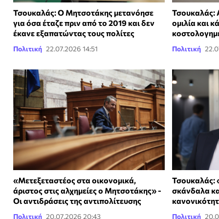
Τσουκαλάς: Ο Μητσοτάκης μετανόησε
Τσουκαλάς: Α
για όσα έταζε πριν από το 2019 και δεν
ομιλία και κ
έκανε εξαπατώντας τους πολίτες
κοστολογημ
Πολιτική
22.07.2026 14:51
Πολιτική
22.0
«Μετεξεταστέος στα οικονομικά,
Τσουκαλάς: 
άριστος στις αλχημείες ο Μητσοτάκης» -
σκάνδαλα κα
Οι αντιδράσεις της αντιπολίτευσης
κανονικότη
Πολιτική
20.07.2026 20:43
Πολιτική
20.0