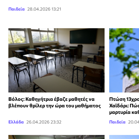
Παιδεία
28.04.2026 13:21
Βόλος: Καθηγήτρια έβαζε μαθητές να
Πτώση 13χρο
βλέπουν θρίλερ την ώρα του μαθήματος
Χαϊδάρι: Πώς
μαρτυρία κα
Ελλάδα
26.04.2026 23:32
Παιδεία
20.0