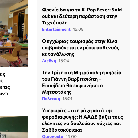
Φρενίτιδα για το K-Pop Fever: Sold
out και δεύτερη παράσταση στην
Τεχνόπολη
Entertainment
15:08
Ο εγχώριος τουρισμός στην Κίνα
επιβραδύνεται εν μέσω ασθενούς
κατανάλωσης
Διεθνή
15:04
Την Τρίτη στη Μητρόπολη η κηδεία
ιας
του Γιάννη Βαρβιτσιώτη –
υς
Επικήδειο θα εκφωνήσει ο
ε τις
Μητσοτάκης
ίων»
Πολιτική
15:01
Υπερωρίες... στη μάχη κατά της
φοροδιαφυγής: Η ΑΑΔΕ βάζει τους
ελεγκτές να δουλεύουν νύχτες και
Σαββατοκύριακα
Οικονομία
15:00