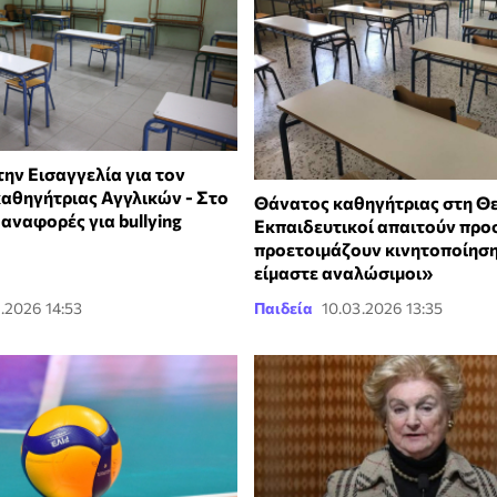
ην Εισαγγελία για τον
καθηγήτριας Αγγλικών - Στο
Θάνατος καθηγήτριας στη Θ
 αναφορές για bullying
Εκπαιδευτικοί απαιτούν προ
προετοιμάζουν κινητοποίηση
είμαστε αναλώσιμοι»
.2026 14:53
Παιδεία
10.03.2026 13:35