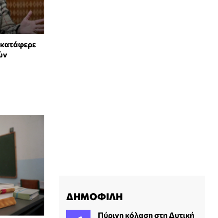
υ κατάφερε
ών
ΔΗΜΟΦΙΛΗ
Πύρινη κόλαση στη Δυτική