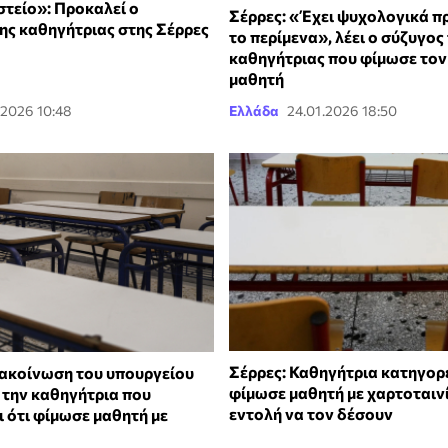
στείο»: Προκαλεί ο
Σέρρες: «Έχει ψυχολογικά π
της καθηγήτριας στης Σέρρες
το περίμενα», λέει ο σύζυγος
καθηγήτριας που φίμωσε τον
μαθητή
.2026 10:48
Ελλάδα
24.01.2026 18:50
Σέρρες: Καθηγήτρια κατηγορε
νακοίνωση του υπουργείου
φίμωσε μαθητή με χαρτοταιν
 την καθηγήτρια που
εντολή να τον δέσουν
 ότι φίμωσε μαθητή με