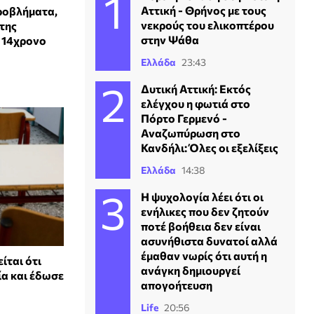
Αττική - Θρήνος με τους
ροβλήματα,
νεκρούς του ελικοπτέρου
 της
στην Ψάθα
 14χρονο
Ελλάδα
23:43
Δυτική Αττική: Εκτός
ελέγχου η φωτιά στο
Πόρτο Γερμενό -
Αναζωπύρωση στο
Κανδήλι: Όλες οι εξελίξεις
Ελλάδα
14:38
Η ψυχολογία λέει ότι οι
ενήλικες που δεν ζητούν
ποτέ βοήθεια δεν είναι
ασυνήθιστα δυνατοί αλλά
έμαθαν νωρίς ότι αυτή η
ίται ότι
ανάγκη δημιουργεί
ία και έδωσε
απογοήτευση
Life
20:56