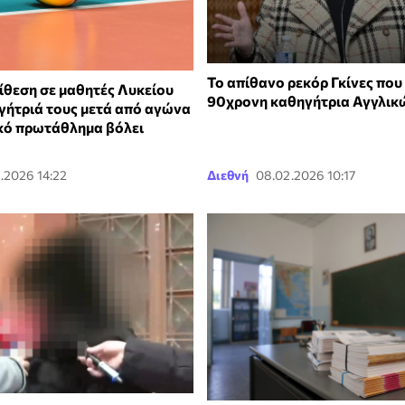
Το απίθανο ρεκόρ Γκίνες πο
ίθεση σε μαθητές Λυκείου
90χρονη καθηγήτρια Αγγλικ
ηγήτριά τους μετά από αγώνα
ικό πρωτάθλημα βόλει
.2026 14:22
Διεθνή
08.02.2026 10:17