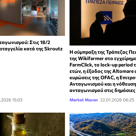
ταγωνισμού: Στις 18/2
αταγγελία κατά της Skroutz
Η σύμπραξη της Τράπεζας Πει
της Wikifarmer στο εγχείρημ
FarmClick, το lock-up period
ετών, η έξοδος της Altomare 
κυρώσεις της OFAC, η Επιτρ
Ανταγωνισμού και η νόθευση
ανταγωνισμού στις δημόσιες
.2026 15:03
Market Maven
22.01.2026 06:25