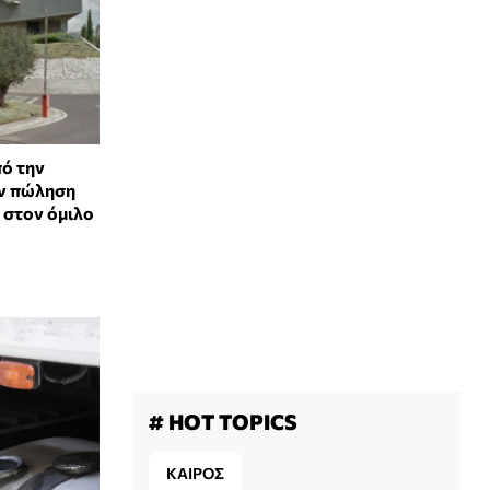
ό την
ν πώληση
στον όμιλο
# HOT TOPICS
ΚΑΙΡΟΣ