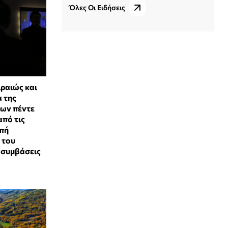
Όλες Οι Ειδήσεις
ραιώς και
α της
 των πέντε
από τις
οπή
 του
 συμβάσεις