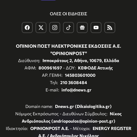
ΟΛΕΣ ΟΙ ΕΙΔΗΣΕΙΣ
ΟΠΙΝΙΟΝ ΠΟΣΤ ΗΛΕΚΤΡΟΝΙΚΕΣ ΕΚΔΟΣΕΙΣ Α.Ε.
"OPINIONPOST"
Διεύθυνση:
Ιπποκράτους 2, Αθήνα, 10679, Ελλάδα
ΑΦΜ:
800961697
- ΔΟΥ:
ΚΕΦΟΔΕ Αττικής
ΑΡ. ΓΕΜΗ:
145803601000
Τηλ:
210 3608484
E-mail:
info@dnews.gr
Domain name:
Dnews.gr (Dikaiologitika.gr)
Νόμιμος Εκπρόσωπος - Διευθύνων Σύμβουλος:
Νίκος
Ανδριόπουλος (andriopoulos@opinion-post.gr)
Ιδιοκτησία:
OPINIONPOST A.E.
- Μέτοχοι:
ENERGY REGISTER
Α.Ε. / Ανδριόπουλος Νικόλαος