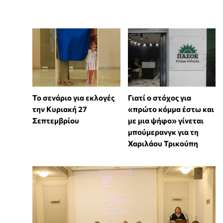
Το σενάριο για εκλογές
Γιατί ο στόχος για
την Κυριακή 27
«πρώτο κόμμα έστω και
Σεπτεμβρίου
με μια ψήφο» γίνεται
μπούμερανγκ για τη
Χαριλάου Τρικούπη