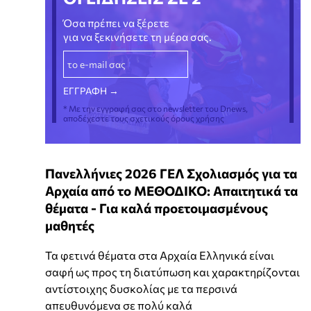
Όσα πρέπει να ξέρετε
για να ξεκινήσετε τη μέρα σας.
* Με την εγγραφή σας στο newsletter του Dnews,
αποδέχεστε τους σχετικούς όρους χρήσης
Πανελλήνιες 2026 ΓΕΛ Σχολιασμός για τα
Αρχαία από το ΜΕΘΟΔΙΚΟ: Απαιτητικά τα
θέματα - Για καλά προετοιμασμένους
μαθητές
Τα φετινά θέματα στα Αρχαία Ελληνικά είναι
σαφή ως προς τη διατύπωση και χαρακτηρίζονται
αντίστοιχης δυσκολίας με τα περσινά
απευθυνόμενα σε πολύ καλά