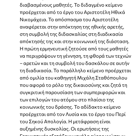
διαβασμένους μαθητές. Το διδαγμένο κείμενο
προέρχεται από το έργο του Αριστοτέλη Ηθικά
Νικομάχεια. Το απόσπασμα του Αριστοτέλη
αναφέρεται στην απόκτηση της ηθικής αρετής,
στη συμβολή της διδασκαλίας στη διαδικασία
απόκτησής της και στην κοινωνική της διάσταση.
Η πρώτη ερμηνευτική ζητούσε από τους μαθητές
να περιγράψουν τη γέννηση, τη φθορά των τεχνών
– αρετών και τη συμβολή του δασκάλου σε αυτήν
τη διαδικασία. Το παράλληλο κείμενο προέρχεται
από ομιλία του καθηγητή Μιχάλη Σταθόπουλου
που αφορά το ρόλο της δικαιοσύνης και ζητά τη
συγκριτική παρουσίαση των συμπεριφορών και
των επιλογών του ατόμου στο πλαίσιο της
κοινωνικής του δράσης. Το αδίδακτο κείμενο
προέρχεται από τον Λυσία και το έργο του Περί
του Σηκού Απολογία. Η μετάφραση είναι
αυξημένης δυσκολίας. Οι ερωτήσεις της
Γραμματικής εξετάζουν μεγάλο εύρος γνώσεων