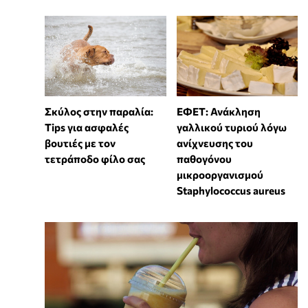
Σκύλος στην παραλία:
ΕΦΕΤ: Ανάκληση
Tips για ασφαλές
γαλλικού τυριού λόγω
βουτιές με τον
ανίχνευσης του
τετράποδο φίλο σας
παθογόνου
μικροοργανισμού
Staphylococcus aureus