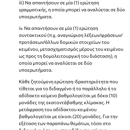
iii) Να απαντήσουν σε μία (1) ερώτηση
γραμματικής, η οποία μπορεί να αναλύεται σε δύο
υποερωτήματα.
iv. Να απαντήσουν σε μία (1) ερώτηση
συντακτικού (π.χ. αναγνώριση λέξεων/φράσεων/
προτάσεων/άλλων δομικών στοιχείων του
κειμένου, μετασχηματισμός μέρους του κειμένου
ως προς τη δομολειτουργική του διάσταση), η
οποία μπορεί να αναλύεται σε δύο
υποερωτήματα.
Κάθε ζητούμενη ερώτηση-δραστηριότητα που
τίθεται για το διδαγμένο ή το παράλληλο ή το
αδίδακτο κείμενο βαθμολογείται με δέκα (10)
μονάδες της εκατοντάβαθμης κλίμακας. Η
μετάφραση του αδίδακτου κειμένου
βαθμολογείται με είκοσι (20) μονάδες. Για την
εξέταση των παραπάνω θεμάτων, τόσο στο