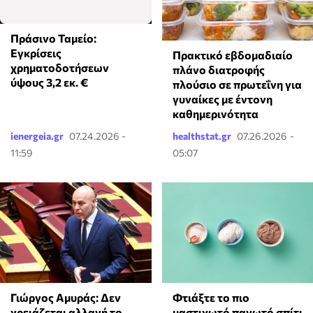
Πράσινο Ταμείο:
Εγκρίσεις
Πρακτικό εβδομαδιαίο
χρηματοδοτήσεων
πλάνο διατροφής
ύψους 3,2 εκ. €
πλούσιο σε πρωτεΐνη για
γυναίκες με έντονη
καθημερινότητα
ienergeia.gr
07.24.2026 -
healthstat.gr
07.26.2026 -
11:59
05:07
Γιώργος Αμυράς: Δεν
Φτιάξτε το πιο
χρειάζεται αλλαγή το
μαστιχωτό παγωτό σπίτι