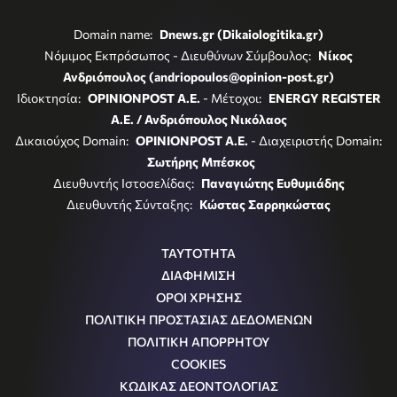
Domain name:
Dnews.gr (Dikaiologitika.gr)
Νόμιμος Εκπρόσωπος - Διευθύνων Σύμβουλος:
Νίκος
Ανδριόπουλος (andriopoulos@opinion-post.gr)
Ιδιοκτησία:
OPINIONPOST A.E.
- Μέτοχοι:
ENERGY REGISTER
Α.Ε. / Ανδριόπουλος Νικόλαος
Δικαιούχος Domain:
OPINIONPOST A.E.
- Διαχειριστής Domain:
Σωτήρης Μπέσκος
Διευθυντής Ιστοσελίδας:
Παναγιώτης Ευθυμιάδης
Διευθυντής Σύνταξης:
Κώστας Σαρρηκώστας
ΤΑΥΤΟΤΗΤΑ
ΔΙΑΦΗΜΙΣΗ
ΟΡΟΙ ΧΡΗΣΗΣ
ΠΟΛΙΤΙΚΗ ΠΡΟΣΤΑΣΙΑΣ ΔΕΔΟΜΕΝΩΝ
ΠΟΛΙΤΙΚΗ ΑΠΟΡΡΗΤΟΥ
COOKIES
ΚΩΔΙΚΑΣ ΔΕΟΝΤΟΛΟΓΙΑΣ