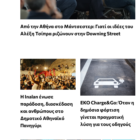
Από την Αθήνα στο Μάντσεστερ: Γιατί οι ιδέες του
Αλέξη Τσίπρα ριζώνουν στην Downing Street
Η Inalan ένωσε
EKO Charge&Go: Όταν η
παράδοση, διασκέδαση
δημόσια φόρτιση
και ανθρώπους στο
γίνεται πραγματική
Δημοτικό Αθηναϊκό
λύση για τους οδηγούς
Πανηγύρι