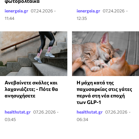
φωτοβολταϊκά
ienergeia.gr
07.24.2026 -
ienergeia.gr
07.24.2026 -
11:44
12:35
Ανεβαίνετε σκάλες και
Η μάχη κατά της
λαχανιάζετε; - Πότε θα
παχυσαρκίας στις γάτες
ανησυχήσετε
περνά στη νέα εποχή
των GLP-1
healthstat.gr
07.26.2026 -
healthstat.gr
07.26.2026 -
03:45
06:34