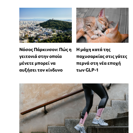
Νόσος Πάρκινσον: Πώς η
Η μάχη κατά της
γειτονιά στην οποία
παχυσαρκίας στις γάτες
μένετε μπορεί να
περνά στη νέα εποχή
αυξήσει τον κίνδυνο
των GLP-1