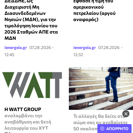
ΔΕΔΔΗΕ, ως
έφθασε η τιμή του
Διαχειριστή Μη
αμερικανικού
Διασυνδεδεμένων
πετρελαίου (αργού
Νησιών (ΜΔΝ), για την
αναφοράς)
τιμολόγηση Ιουνίου του
2026 Σταθμών ΑΠΕ στα
ΜΔΝ
ienergeia.gr
07.28.2026 -
ienergeia.gr
07.28.2026 -
12:45
12:32
Η WATT GROUP
×
αναλαμβάνει την
Τι αλλαγές θα δείτε στο
αναβάθμιση και 6ετή
σώμα σας αν ανεβαίνετε
λειτουργία του ΧΥΤ
50 σκαλοπάτια την
ΑΠΟΡΡΗΤΟ