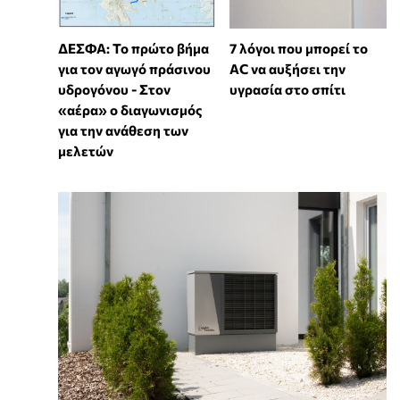
7 λόγοι που μπορεί το
ΔΕΣΦΑ: Το πρώτο βήμα
AC να αυξήσει την
για τον αγωγό πράσινου
υγρασία στο σπίτι
υδρογόνου - Στον
«αέρα» ο διαγωνισμός
για την ανάθεση των
μελετών