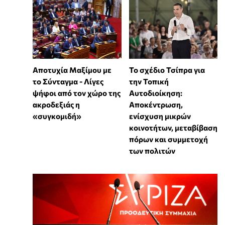
Αποτυχία Μαξίμου με
Το σχέδιο Τσίπρα για
το Σύνταγμα - Λίγες
την Τοπική
ψήφοι από τον χώρο της
Αυτοδιοίκηση:
ακροδεξιάς η
Αποκέντρωση,
«συγκομιδή»
ενίσχυση μικρών
κοινοτήτων, μεταβίβαση
πόρων και συμμετοχή
των πολιτών