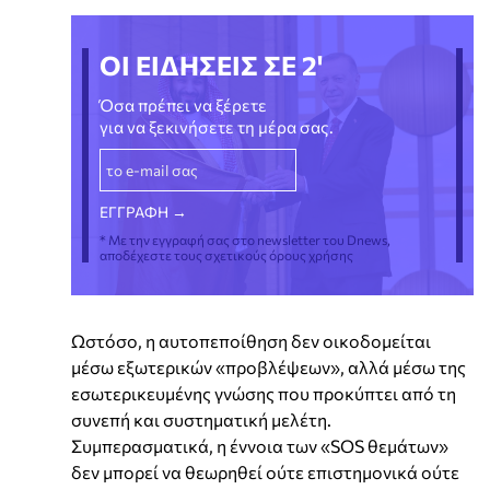
ΟΙ ΕΙΔΗΣΕΙΣ ΣΕ 2'
Όσα πρέπει να ξέρετε
για να ξεκινήσετε τη μέρα σας.
* Με την εγγραφή σας στο newsletter του Dnews,
αποδέχεστε τους σχετικούς όρους χρήσης
Ωστόσο, η αυτοπεποίθηση δεν οικοδομείται
μέσω εξωτερικών «προβλέψεων», αλλά μέσω της
εσωτερικευμένης γνώσης που προκύπτει από τη
συνεπή και συστηματική μελέτη.
Συμπερασματικά, η έννοια των «SOS θεμάτων»
δεν μπορεί να θεωρηθεί ούτε επιστημονικά ούτε