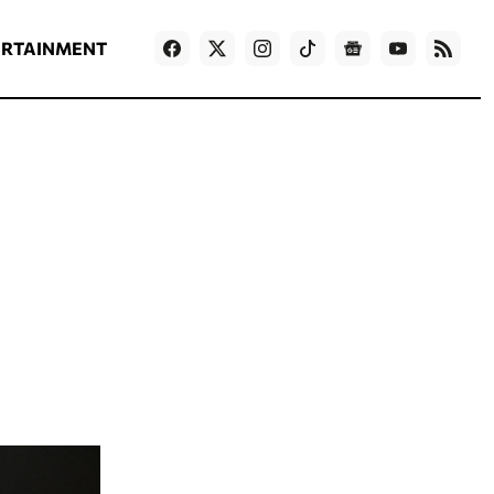
ΡΟΗ ΕΙΔΗΣΕΩΝ
T
NEWS IN ENGLISH
Games
ERTAINMENT