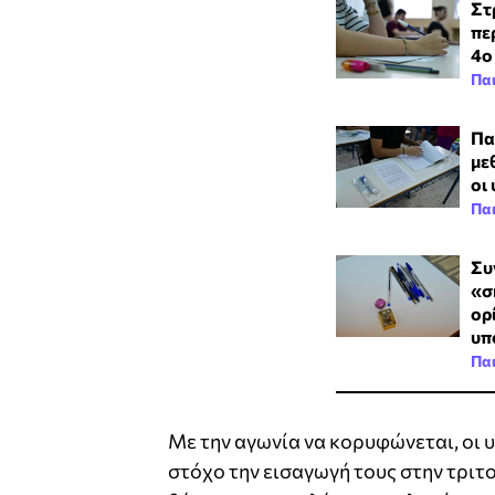
Στ
πε
4ο
Πα
Πα
με
οι
Πα
Συ
«σ
ορ
υπ
Πα
Με την αγωνία να κορυφώνεται, οι 
στόχο την εισαγωγή τους στην τριτ