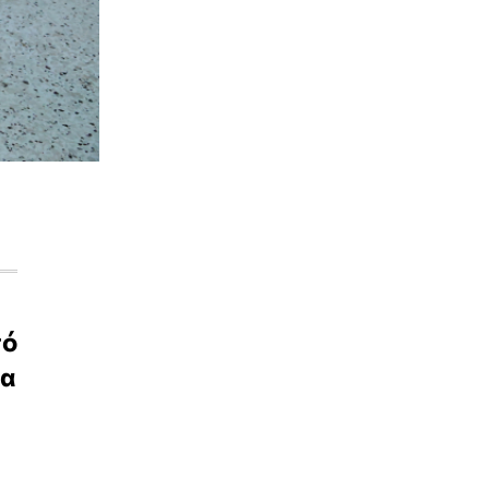
πό
τα