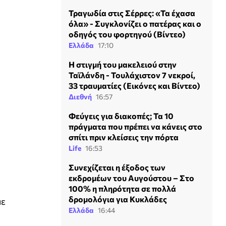
Τραγωδία στις Σέρρες: «Τα έχασα
όλα» - Συγκλονίζει ο πατέρας και ο
οδηγός του φορτηγού (Βίντεο)
Ελλάδα
17:10
Η στιγμή του μακελειού στην
Ταϊλάνδη - Τουλάχιστον 7 νεκροί,
33 τραυματίες (Εικόνες και Βίντεο)
Διεθνή
16:57
Φεύγεις για διακοπές; Τα 10
πράγματα που πρέπει να κάνεις στο
σπίτι πριν κλείσεις την πόρτα
Life
16:53
Συνεχίζεται η έξοδος των
εκδρομέων του Αυγούστου – Στο
100% η πληρότητα σε πολλά
δρομολόγια για Κυκλάδες
με
Ελλάδα
16:44