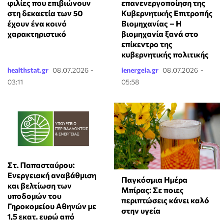
φιλίες που επιβιώνουν
επανενεργοποίηση της
στη δεκαετία των 50
Κυβερνητικής Επιτροπής
έχουν ένα κοινό
Βιομηχανίας – Η
χαρακτηριστικό
βιομηχανία ξανά στο
επίκεντρο της
κυβερνητικής πολιτικής
healthstat.gr
08.07.2026 -
ienergeia.gr
08.07.2026 -
03:11
05:58
Στ. Παπασταύρου:
Ενεργειακή αναβάθμιση
Παγκόσμια Ημέρα
και βελτίωση των
Μπίρας: Σε ποιες
υποδομών του
περιπτώσεις κάνει καλό
Γηροκομείου Αθηνών με
στην υγεία
1,5 εκατ. ευρώ από