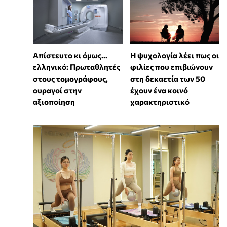
Απίστευτο κι όμως...
⁠Η ψυχολογία λέει πως οι
ελληνικό: Πρωταθλητές
φιλίες που επιβιώνουν
στους τομογράφους,
στη δεκαετία των 50
ουραγοί στην
έχουν ένα κοινό
αξιοποίηση
χαρακτηριστικό