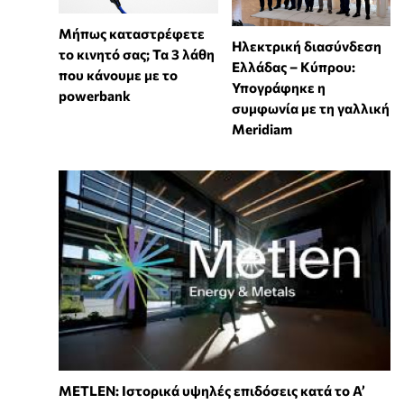
Μήπως καταστρέφετε
Ηλεκτρική διασύνδεση
το κινητό σας; Τα 3 λάθη
Ελλάδας – Κύπρου:
που κάνουμε με το
Υπογράφηκε η
powerbank
συμφωνία με τη γαλλική
Meridiam
METLEN: Ιστορικά υψηλές επιδόσεις κατά το Α’