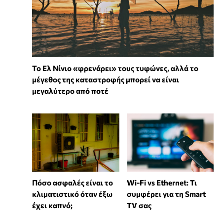
Το Ελ Νίνιο «φρενάρει» τους τυφώνες, αλλά το
μέγεθος της καταστροφής μπορεί να είναι
μεγαλύτερο από ποτέ
Wi-Fi vs Ethernet: Τι
Πόσο ασφαλές είναι το
συμφέρει για τη Smart
κλιματιστικό όταν έξω
TV σας
έχει καπνό;