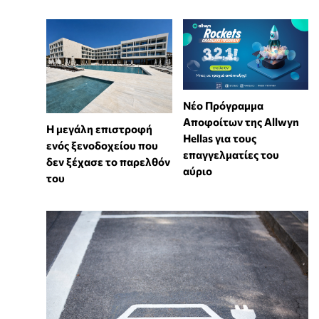
Νέο Πρόγραμμα
Αποφοίτων της Allwyn
Η μεγάλη επιστροφή
Hellas για τους
ενός ξενοδοχείου που
επαγγελματίες του
δεν ξέχασε το παρελθόν
αύριο
του