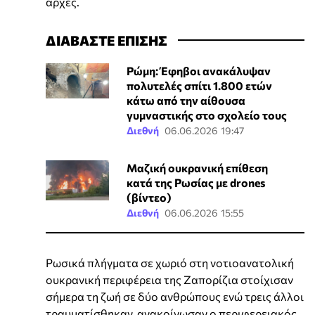
αρχές.
ΔΙΑΒΑΣΤΕ ΕΠΙΣΗΣ
Ρώμη: Έφηβοι ανακάλυψαν
πολυτελές σπίτι 1.800 ετών
κάτω από την αίθουσα
γυμναστικής στο σχολείο τους
Διεθνή
06.06.2026 19:47
Μαζική ουκρανική επίθεση
κατά της Ρωσίας με drones
(βίντεο)
Διεθνή
06.06.2026 15:55
Ρωσικά πλήγματα σε χωριό στη νοτιοανατολική
ουκρανική περιφέρεια της Ζαπορίζια στοίχισαν
σήμερα τη ζωή σε δύο ανθρώπους ενώ τρεις άλλοι
τραυματίσθηκαν, ανακοίνωσαν ο περιφερειακός