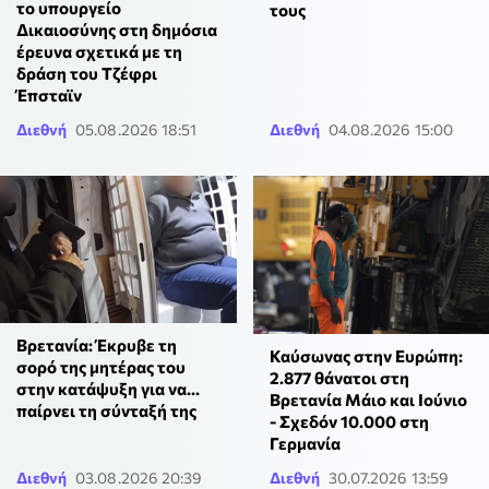
το υπουργείο
τους
Δικαιοσύνης στη δημόσια
έρευνα σχετικά με τη
δράση του Τζέφρι
Έπσταϊν
Διεθνή
05.08.2026 18:51
Διεθνή
04.08.2026 15:00
Βρετανία: Έκρυβε τη
Καύσωνας στην Ευρώπη:
σορό της μητέρας του
2.877 θάνατοι στη
στην κατάψυξη για να...
Βρετανία Μάιο και Ιούνιο
παίρνει τη σύνταξή της
- Σχεδόν 10.000 στη
Γερμανία
Διεθνή
03.08.2026 20:39
Διεθνή
30.07.2026 13:59