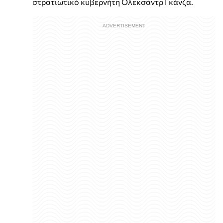
στρατιωτικό κυβερνήτη Ολεκσάντρ Γκάνζα.