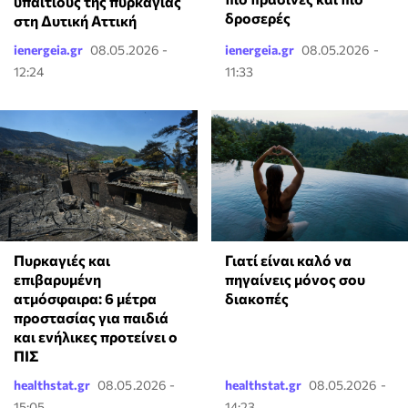
υπαίτιους της πυρκαγιάς
δροσερές
στη Δυτική Αττική
ienergeia.gr
08.05.2026 -
ienergeia.gr
08.05.2026 -
12:24
11:33
Πυρκαγιές και
Γιατί είναι καλό να
επιβαρυμένη
πηγαίνεις μόνος σου
ατμόσφαιρα: 6 μέτρα
διακοπές
προστασίας για παιδιά
και ενήλικες προτείνει ο
ΠΙΣ
healthstat.gr
08.05.2026 -
healthstat.gr
08.05.2026 -
15:05
14:23