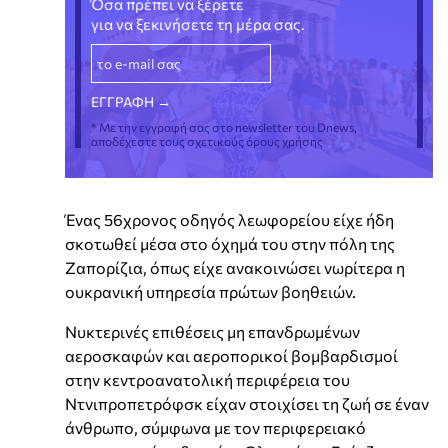
Όσα πρέπει να ξέρετε
για να ξεκινήσετε τη μέρα σας.
* Με την εγγραφή σας στο newsletter του Dnews,
αποδέχεστε τους σχετικούς όρους χρήσης
Ένας 56χρονος οδηγός λεωφορείου είχε ήδη
σκοτωθεί μέσα στο όχημά του στην πόλη της
Ζαπορίζια, όπως είχε ανακοινώσει νωρίτερα η
ουκρανική υπηρεσία πρώτων βοηθειών.
Νυκτερινές επιθέσεις μη επανδρωμένων
αεροσκαφών και αεροπορικοί βομβαρδισμοί
στην κεντροανατολική περιφέρεια του
Ντνιπροπετρόφσκ είχαν στοιχίσει τη ζωή σε έναν
άνθρωπο, σύμφωνα με τον περιφερειακό