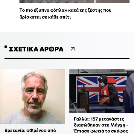
To πιο έξυπνο «όπλο» κατά της ζέστης που
βρίσκεται σε κάθε σπίτι
ΣΧΕΤΙΚΆ ΆΡΘΡΑ
Γαλλία: 157 μετανάστες
διασώθηκαν στη Μάγχη -
Βρετανία: «Φρένο» από
Έπιασε φωτιά το σκάφος