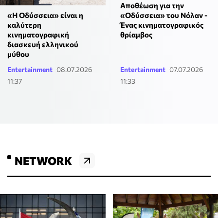
Αποθέωση για την
«Η Οδύσσεια» είναι η
«Οδύσσεια» του Νόλαν -
καλύτερη
Ένας κινηματογραφικός
κινηματογραφική
θρίαμβος
διασκευή ελληνικού
μύθου
Entertainment
08.07.2026
Entertainment
07.07.2026
11:37
11:33
NETWORK