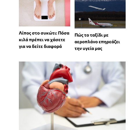
Λίπος στο συκώτι: Πόσα
Πώς το ταξίδι με
κιλά πρέπει να χάσετε
αεροπλάνο επηρεάζει
για να δείτε διαφορά
την υγεία μας