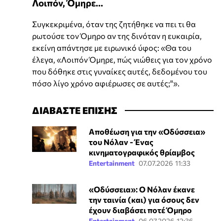
Λοιπόν, Όμηρε...
Συγκεκριμένα, όταν της ζητήθηκε να πει τι θα
ρωτούσε τον Όμηρο αν της δινόταν η ευκαιρία,
εκείνη απάντησε με ειρωνικό ύφος: «Θα του
έλεγα, «Λοιπόν Όμηρε, πώς νιώθεις για τον χρόνο
που δόθηκε στις γυναίκες αυτές, δεδομένου του
πόσο λίγο χρόνο αφιέρωσες σε αυτές;"».
ΔΙΑΒΑΣΤΕ ΕΠΙΣΗΣ
Αποθέωση για την «Οδύσσεια»
του Νόλαν - Ένας
κινηματογραφικός θρίαμβος
Entertainment
07.07.2026 11:33
«Οδύσσεια»: Ο Νόλαν έκανε
την ταινία (και) για όσους δεν
έχουν διαβάσει ποτέ Όμηρο
Entertainment
06.07.2026 12:36