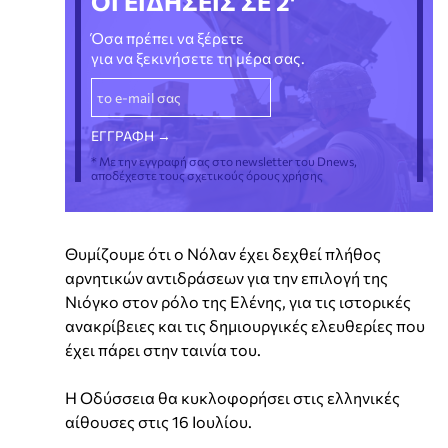
ΟΙ ΕΙΔΗΣΕΙΣ ΣΕ 2'
Όσα πρέπει να ξέρετε
για να ξεκινήσετε τη μέρα σας.
* Με την εγγραφή σας στο newsletter του Dnews,
αποδέχεστε τους σχετικούς όρους χρήσης
Θυμίζουμε ότι ο Νόλαν έχει δεχθεί πλήθος
αρνητικών αντιδράσεων για την επιλογή της
Νιόγκο στον ρόλο της Ελένης, για τις ιστορικές
ανακρίβειες και τις δημιουργικές ελευθερίες που
έχει πάρει στην ταινία του.
Η Οδύσσεια θα κυκλοφορήσει στις ελληνικές
αίθουσες στις 16 Ιουλίου.