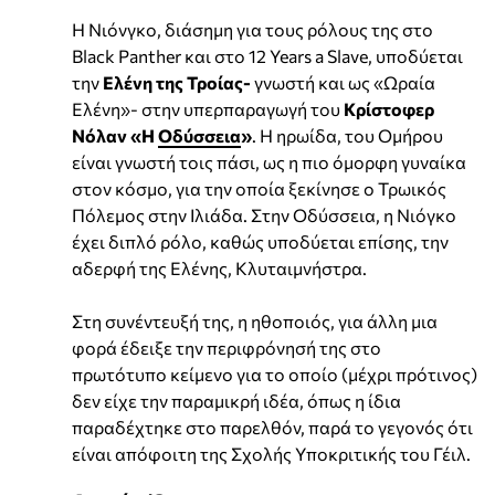
Η Νιόνγκο, διάσημη για τους ρόλους της στο
Black Panther και στο 12 Years a Slave, υποδύεται
την
Ελένη της Τροίας-
γνωστή και ως «Ωραία
Ελένη»- στην υπερπαραγωγή του
Κρίστοφερ
Νόλαν «Η
Οδύσσεια
»
. Η ηρωίδα, του Ομήρου
είναι γνωστή τοις πάσι, ως η πιο όμορφη γυναίκα
στον κόσμο, για την οποία ξεκίνησε ο Τρωικός
Πόλεμος στην Ιλιάδα. Στην Οδύσσεια, η Νιόγκο
έχει διπλό ρόλο, καθώς υποδύεται επίσης, την
αδερφή της Ελένης, Κλυταιμνήστρα.
Στη συνέντευξή της, η ηθοποιός, για άλλη μια
φορά έδειξε την περιφρόνησή της στο
πρωτότυπο κείμενο για το οποίο (μέχρι πρότινος)
δεν είχε την παραμικρή ιδέα, όπως η ίδια
παραδέχτηκε στο παρελθόν, παρά το γεγονός ότι
είναι απόφοιτη της Σχολής Υποκριτικής του Γέιλ.