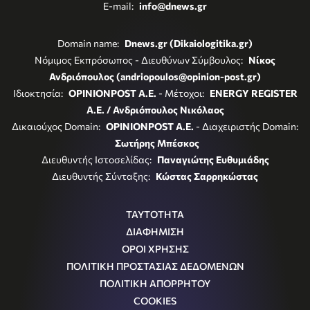
E-mail:
info@dnews.gr
Domain name:
Dnews.gr (Dikaiologitika.gr)
Νόμιμος Εκπρόσωπος - Διευθύνων Σύμβουλος:
Νίκος
Ανδριόπουλος (andriopoulos@opinion-post.gr)
Ιδιοκτησία:
OPINIONPOST A.E.
- Μέτοχοι:
ENERGY REGISTER
Α.Ε. / Ανδριόπουλος Νικόλαος
Δικαιούχος Domain:
OPINIONPOST A.E.
- Διαχειριστής Domain:
Σωτήρης Μπέσκος
Διευθυντής Ιστοσελίδας:
Παναγιώτης Ευθυμιάδης
Διευθυντής Σύνταξης:
Κώστας Σαρρηκώστας
ΤΑΥΤΟΤΗΤΑ
ΔΙΑΦΗΜΙΣΗ
ΟΡΟΙ ΧΡΗΣΗΣ
ΠΟΛΙΤΙΚΗ ΠΡΟΣΤΑΣΙΑΣ ΔΕΔΟΜΕΝΩΝ
ΠΟΛΙΤΙΚΗ ΑΠΟΡΡΗΤΟΥ
COOKIES