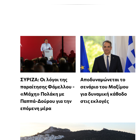
ΣΥΡΙΖΑ: Οι λόγοι της
Αποδυναμώνεται το
παραίτησης Φάμελλου -
σενάριο του Μαξίμου
«Μάχη» Πολάκη με
για δυναμική κάθοδο
Παππά-Δούρου για την
στις εκλογές
επόμενη μέρα