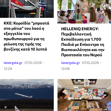
ΚΚΕ: Κοροϊδία “μπροστά
στα μάτια” του λαού η
HELLENiQ ENERGY:
εξαγγελία του
Περιβαλλοντική
πρωθυπουργού για τη
Εκπαίδευση για 1.700
μείωση της τιμής της
Παιδιά με Επίκεντρο τη
βενζίνης κατά 10 λεπτά
Βιοποικιλότητα και την
Προστασία του Νερού
ienergeia.gr
07.10.2026 -
ienergeia.gr
07.10.2026 -
12:29
12:06