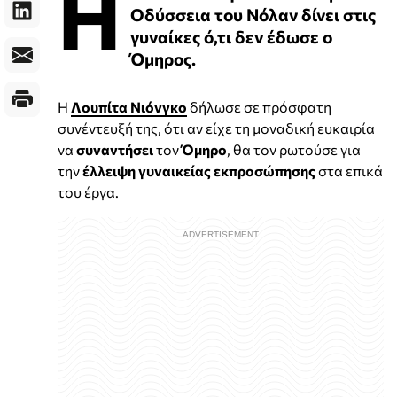
Η
Οδύσσεια του Νόλαν δίνει στις
γυναίκες ό,τι δεν έδωσε ο
Όμηρος.
Η
Λουπίτα Νιόνγκο
δήλωσε σε πρόσφατη
συνέντευξή της, ότι αν είχε τη μοναδική ευκαιρία
να
συναντήσει
τον
Όμηρο
, θα τον ρωτούσε για
την
έλλειψη γυναικείας εκπροσώπησης
στα επικά
του έργα.