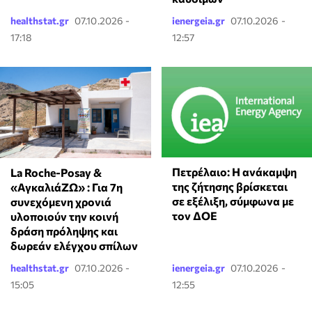
healthstat.gr
07.10.2026 -
ienergeia.gr
07.10.2026 -
17:18
12:57
Πετρέλαιο: Η ανάκαμψη
La Roche-Posay &
της ζήτησης βρίσκεται
«ΑγκαλιάΖΩ» : Για 7η
σε εξέλιξη, σύμφωνα με
συνεχόμενη χρονιά
τον ΔΟΕ
υλοποιούν την κοινή
δράση πρόληψης και
δωρεάν ελέγχου σπίλων
healthstat.gr
07.10.2026 -
ienergeia.gr
07.10.2026 -
15:05
12:55