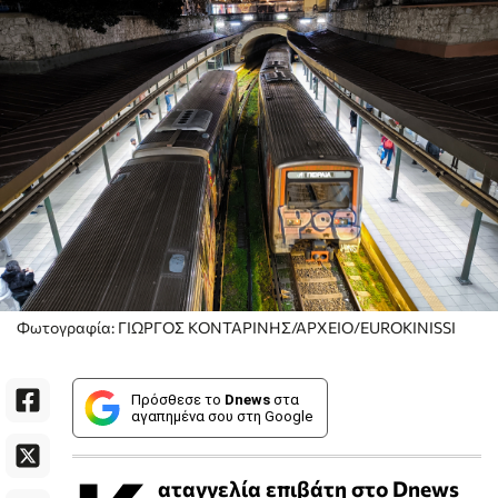
Φωτογραφία: ΓΙΩΡΓΟΣ ΚΟΝΤΑΡΙΝΗΣ/ΑΡΧΕΙΟ/EUROKINISSΙ
Πρόσθεσε το
Dnews
στα
αγαπημένα σου στη Google
αταγγελία επιβάτη στο Dnews