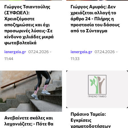
Γιώργος Τσιαντούλης
Γιώργος Αμυράς: Δεν
(ΣΥΦΩΕΛ):
χρειάζεται αλλαγή το
Χρειαζόμαστε
άρθρο 24 - Πλήρης η
αποζημιώσεις και όχι
προστασία του δάσους
προσωρινές λύσεις-Σε
από το Σύνταγμα
κίνδυνο χιλιάδες μικρά
φωτοβολταϊκά
ienergeia.gr
07.24.2026 -
ienergeia.gr
07.24.2026 -
11:44
11:33
Πράσινο Ταμείο:
Ανεβαίνετε σκάλες και
Εγκρίσεις
λαχανιάζετε; - Πότε θα
χρηματοδοτήσεων