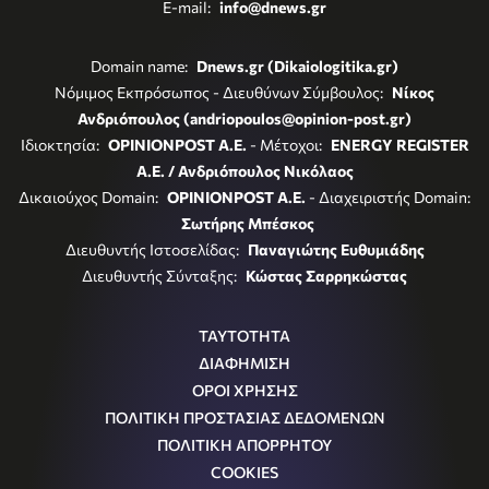
E-mail:
info@dnews.gr
Domain name:
Dnews.gr (Dikaiologitika.gr)
Νόμιμος Εκπρόσωπος - Διευθύνων Σύμβουλος:
Νίκος
Ανδριόπουλος (andriopoulos@opinion-post.gr)
Ιδιοκτησία:
OPINIONPOST A.E.
- Μέτοχοι:
ENERGY REGISTER
Α.Ε. / Ανδριόπουλος Νικόλαος
Δικαιούχος Domain:
OPINIONPOST A.E.
- Διαχειριστής Domain:
Σωτήρης Μπέσκος
Διευθυντής Ιστοσελίδας:
Παναγιώτης Ευθυμιάδης
Διευθυντής Σύνταξης:
Κώστας Σαρρηκώστας
ΤΑΥΤΟΤΗΤΑ
ΔΙΑΦΗΜΙΣΗ
ΟΡΟΙ ΧΡΗΣΗΣ
ΠΟΛΙΤΙΚΗ ΠΡΟΣΤΑΣΙΑΣ ΔΕΔΟΜΕΝΩΝ
ΠΟΛΙΤΙΚΗ ΑΠΟΡΡΗΤΟΥ
COOKIES