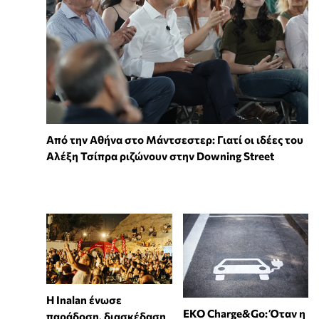
Από την Αθήνα στο Μάντσεστερ: Γιατί οι ιδέες του
Αλέξη Τσίπρα ριζώνουν στην Downing Street
Η Inalan ένωσε
EKO Charge&Go: Όταν η
παράδοση, διασκέδαση