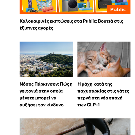
Καλοκαιρινές εκπτώσεις στα Public: Βουτιά στις
έξυπνες αγορές
Νόσος Πάρκινσον: Πώς η
Η μάχη κατά της
γειτονιά στην οποία
παχυσαρκίας στις γάτες
μένετε μπορεί να
περνά στη νέα εποχή
αυξήσει τον κίνδυνο
των GLP-1