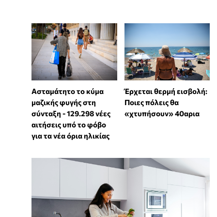
Ασταμάτητο το κύμα
Έρχεται θερμή εισβολή:
μαζικής φυγής στη
Ποιες πόλεις θα
σύνταξη - 129.298 νέες
«χτυπήσουν» 40αρια
αιτήσεις υπό το φόβο
για τα νέα όρια ηλικίας