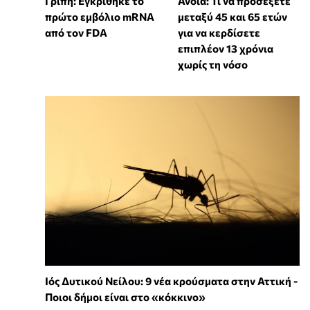
Γρίπη: Εγκρίθηκε το
Άνοια: Τι να προσέξετε
πρώτο εμβόλιο mRNA
μεταξύ 45 και 65 ετών
από τον FDA
για να κερδίσετε
επιπλέον 13 χρόνια
χωρίς τη νόσο
Ιός Δυτικού Νείλου: 9 νέα κρούσματα στην Αττική -
Ποιοι δήμοι είναι στο «κόκκινο»