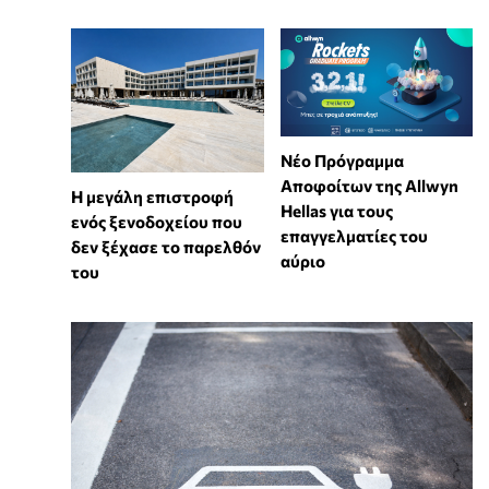
Νέο Πρόγραμμα
Αποφοίτων της Allwyn
Η μεγάλη επιστροφή
Hellas για τους
ενός ξενοδοχείου που
επαγγελματίες του
δεν ξέχασε το παρελθόν
αύριο
του