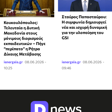
Σταύρος Παπασταύρου:
Η συμφωνία δημιουργεί
Κουκουλόπουλος:
νέα και ισχυρή δυναμική
Τελευταία η Δυτική
για την υλοποίηση του
Μακεδονία στους
GSI
μόνιμους διορισμούς
εκπαιδευτικών – Πήγε
“περίπατο” η Ρήτρα
Δίκαιης Μετάβασης
ienergeia.gr
08.06.2026 -
ienergeia.gr
08.06.2026 -
10:25
09:46