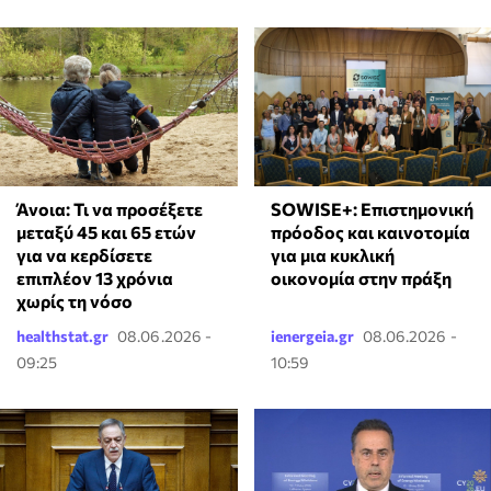
Άνοια: Τι να προσέξετε
SOWISE+: Επιστημονική
μεταξύ 45 και 65 ετών
πρόοδος και καινοτομία
για να κερδίσετε
για μια κυκλική
επιπλέον 13 χρόνια
οικονομία στην πράξη
χωρίς τη νόσο
healthstat.gr
08.06.2026 -
ienergeia.gr
08.06.2026 -
09:25
10:59