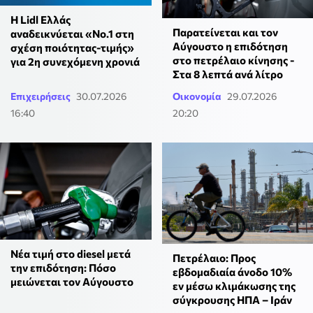
Η Lidl Ελλάς
Παρατείνεται και τον
αναδεικνύεται «Νo.1 στη
Αύγουστο η επιδότηση
σχέση ποιότητας-τιμής»
στο πετρέλαιο κίνησης -
για 2η συνεχόμενη χρονιά
Στα 8 λεπτά ανά λίτρο
Επιχειρήσεις
30.07.2026
Οικονομία
29.07.2026
16:40
20:20
Νέα τιμή στο diesel μετά
Πετρέλαιο: Προς
την επιδότηση: Πόσο
εβδομαδιαία άνοδο 10%
μειώνεται τον Αύγουστο
εν μέσω κλιμάκωσης της
σύγκρουσης ΗΠΑ – Ιράν