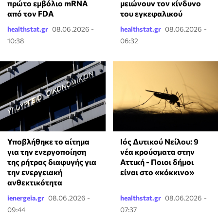
πρώτο εμβόλιο mRNA
μειώνουν τον κίνδυνο
από τον FDA
του εγκεφαλικού
healthstat.gr
08.06.2026 -
healthstat.gr
08.06.2026 -
10:38
06:32
Υποβλήθηκε το αίτημα
Ιός Δυτικού Νείλου: 9
για την ενεργοποίηση
νέα κρούσματα στην
της ρήτρας διαφυγής για
Αττική - Ποιοι δήμοι
την ενεργειακή
είναι στο «κόκκινο»
ανθεκτικότητα
ienergeia.gr
08.06.2026 -
healthstat.gr
08.06.2026 -
09:44
07:37