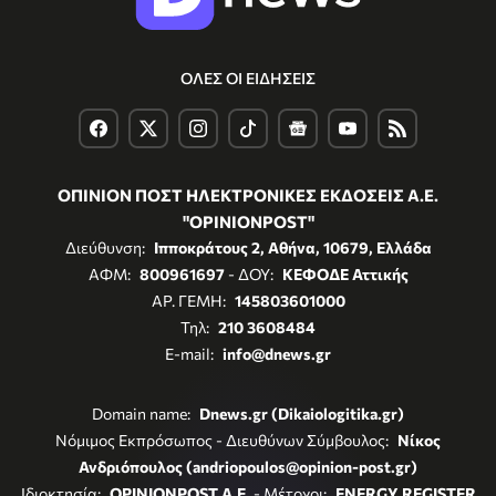
ΟΛΕΣ ΟΙ ΕΙΔΗΣΕΙΣ
ΟΠΙΝΙΟΝ ΠΟΣΤ ΗΛΕΚΤΡΟΝΙΚΕΣ ΕΚΔΟΣΕΙΣ Α.Ε.
"OPINIONPOST"
Διεύθυνση:
Ιπποκράτους 2, Αθήνα, 10679, Ελλάδα
ΑΦΜ:
800961697
- ΔΟΥ:
ΚΕΦΟΔΕ Αττικής
ΑΡ. ΓΕΜΗ:
145803601000
Τηλ:
210 3608484
E-mail:
info@dnews.gr
Domain name:
Dnews.gr (Dikaiologitika.gr)
Νόμιμος Εκπρόσωπος - Διευθύνων Σύμβουλος:
Νίκος
Ανδριόπουλος (andriopoulos@opinion-post.gr)
Ιδιοκτησία:
OPINIONPOST A.E.
- Μέτοχοι:
ENERGY REGISTER