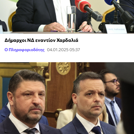
Δήμαρχοι ΝΔ εναντίον Χαρδαλιά
Ο Πληροφοριοδότης
04.01.2025 05:37