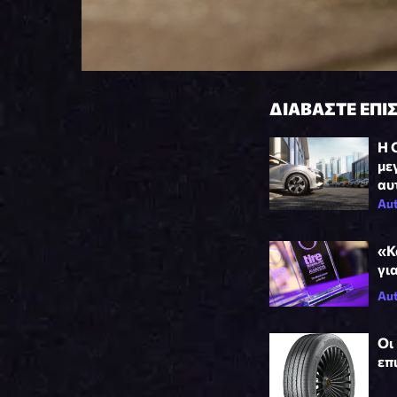
ΔΙΑΒΑΣΤΕ ΕΠΙ
H 
με
αυ
Aut
«Κ
γι
Aut
Οι
επ