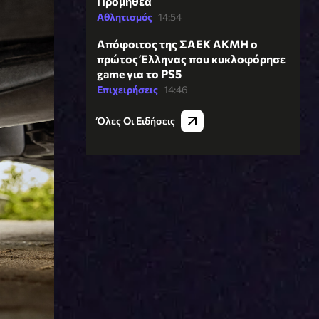
Προμηθέα
Αθλητισμός
14:54
Απόφοιτος της ΣΑΕΚ ΑΚΜΗ ο
πρώτος Έλληνας που κυκλοφόρησε
game για το PS5
Επιχειρήσεις
14:46
Όλες Οι Ειδήσεις