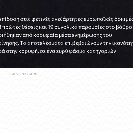
επίδοση στις φετινές ανεξάρτητες ευρωπαϊκές δοκιμέ
 πρώτες θέσεις και 19 συνολικά παρουσίες στο βάθρο
οιήθηκαν από κορυφαία μέσα ενημέρωσης του
κίνησης. Τα αποτελέσματα επιβεβαιώνουν την ικανότη
ερά στην κορυφή, σε ένα ευρύ φάσμα κατηγοριών