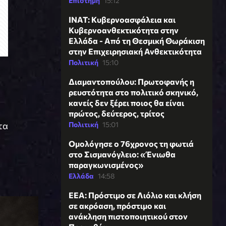
Επιστήμη
15:12
INAT: Κυβερνοασφάλεια και
Κυβερνοανθεκτικότητα στην
Ελλάδα - Από τη Θεσμική Θωράκιση
στην Επιχειρησιακή Ανθεκτικότητα
Πολιτική
15:10
Διαμαντοπούλου: Πρωτοφανής η
ρευστότητα στο πολιτικό σκηνικό,
κανείς δεν ξέρει ποιος θα είναι
πρώτος, δεύτερος, τρίτος
Πολιτική
15:01
τα
Ομολόγησε ο 76χρονος τη φωτιά
στο Σισμανόγλειο: «Ένιωθα
παραγκωνισμένος»
Ελλάδα
14:58
ΕΕΑ: Πρόστιμο σε Λιόλιο και κλήση
σε ακρόαση, πρόστιμο και
ανάκληση πιστοποιητικού στον