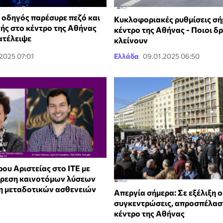
οδηγός παρέσυρε πεζό και
Κυκλοφοριακές ρυθμίσεις σή
ής στο κέντρο της Αθήνας
κέντρο της Αθήνας - Ποιοι δ
ατέλειψε
κλείνουν
.2025 07:01
Ελλάδα
09.01.2025 06:50
ου Αριστείας στο ITE με
ύρεση καινοτόμων λύσεων
η μεταδοτικών ασθενειών
Απεργία σήμερα: Σε εξέλιξη ο
συγκεντρώσεις, απροσπέλασ
κέντρο της Αθήνας