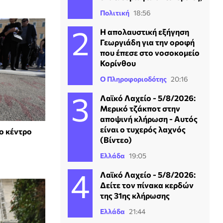
Πολιτική
18:56
Η απολαυστική εξήγηση
Γεωργιάδη για την οροφή
που έπεσε στο νοσοκομείο
Κορίνθου
Ο Πληροφοριοδότης
20:16
Λαϊκό Λαχείο - 5/8/2026:
Μερικό τζάκποτ στην
αποψινή κλήρωση - Αυτός
είναι ο τυχερός λαχνός
το κέντρο
(Βίντεο)
Ελλάδα
19:05
Λαϊκό Λαχείο - 5/8/2026:
Δείτε τον πίνακα κερδών
της 31ης κλήρωσης
Ελλάδα
21:44