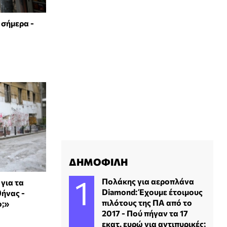
 σήμερα -
ΔΗΜΟΦΙΛΗ
Πολάκης για αεροπλάνα
για τα
Diamond: Έχουμε έτοιμους
θήνας -
πιλότους της ΠΑ από το
ο;»
2017 - Πού πήγαν τα 17
εκατ. ευρώ για αντιπυρικές;