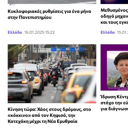
Μεθυσμένος 
Κυκλοφοριακές ρυθμίσεις για ένα μήνα
οδηγό μηχαν
στην Πανεπιστημίου
και τους εγκ
Ελλάδα
16.01.2025 15:23
Ελλάδα
15.01
Ίδρυση Kέντρ
στόχο την ε
για διάγνωσ
Κίνηση τώρα: Χάος στους δρόμους, στο
«κόκκινο» από τον Κηφισό, την
Κατεχάκη μέχρι τη Νέα Ερυθραία