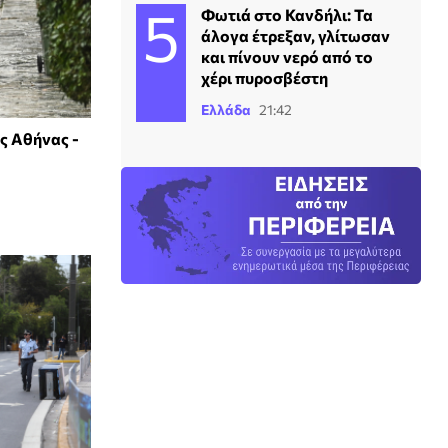
Φωτιά στο Κανδήλι: Τα
άλογα έτρεξαν, γλίτωσαν
και πίνουν νερό από το
χέρι πυροσβέστη
Ελλάδα
21:42
ης Αθήνας -