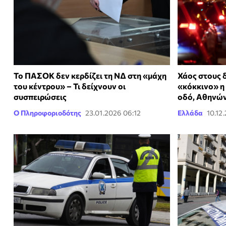
Το ΠΑΣΟΚ δεν κερδίζει τη ΝΔ στη «μάχη
Χάος στους δ
του κέντρου» – Τι δείχνουν οι
«κόκκινο» η 
συσπειρώσεις
οδό, Αθηνών
Ο Πληροφοριοδότης
23.01.2026 06:12
Ελλάδα
10.12