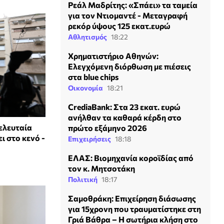
Ρεάλ Μαδρίτης: «Σπάει» τα ταμεία
για τον Ντιομαντέ - Μεταγραφή
ρεκόρ ύψους 125 εκατ.ευρώ
Αθλητισμός
18:22
Χρηματιστήριο Αθηνών:
Ελεγχόμενη διόρθωση με πιέσεις
στα blue chips
Οικονομία
18:21
CrediaBank: Στα 23 εκατ. ευρώ
ανήλθαν τα καθαρά κέρδη στο
ελευταία
πρώτο εξάμηνο 2026
ι στο κενό -
Επιχειρήσεις
18:18
ΕΛΑΣ: Βιομηχανία κοροϊδίας από
τον κ. Μητσοτάκη
Πολιτική
18:17
Σαμοθράκη: Επιχείρηση διάσωσης
για 15χρονη που τραυματίστηκε στη
Γριά Βάθρα – Η σωτήρια κλήση στο