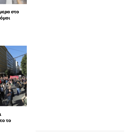
μερα στο
ρόμοι
ι
το το